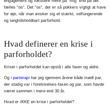
engagement og fokusere mere på "mig" end på det
fælles "os". Det "os", der er så pokkers vigtigt at have
for øje, når man ønsker sig et stærkt, velfungerende
og langtidsholdbart parforhold.
.
Hvad definerer en krise i
parforholdet?
Kriser i parforholdet kan opstå i alle faser og aldre.
Og i
parterapi
har jeg igennem årene både mødt par,
der stadig var i forelskelses-fasen og par, som havde
været sammen i mere end 30 år.
Hvad er
IKKE
en krise i parforholdet?