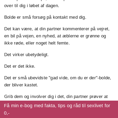
over til dig i løbet af dagen.
Bolde er små forsøg på kontakt med dig.
Det kan være, at din partner kommenterer på vejret,
en bil på vejen, en nyhed, at æblerne er grønne og
ikke røde, eller noget helt femte.
Det virker ubetydeligt.
Det er det ikke.
Det er små ubevidste "gad vide, om du er der"-bolde,
der bliver kastet.
Grib dem og involver dig i det, din partner prøver at
involvere dig i.
Få min e-bog med fakta, tips og råd til sexlivet for
0,-
Det kaldes at være modtagelig.