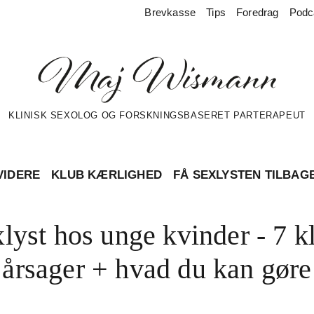
Brevkasse
Tips
Foredrag
Podc
KLINISK SEXOLOG OG FORSKNINGSBASERET PARTERAPEUT
VIDERE
KLUB KÆRLIGHED
FÅ SEXLYSTEN TILBAG
lyst hos unge kvinder - 7 k
årsager + hvad du kan gøre