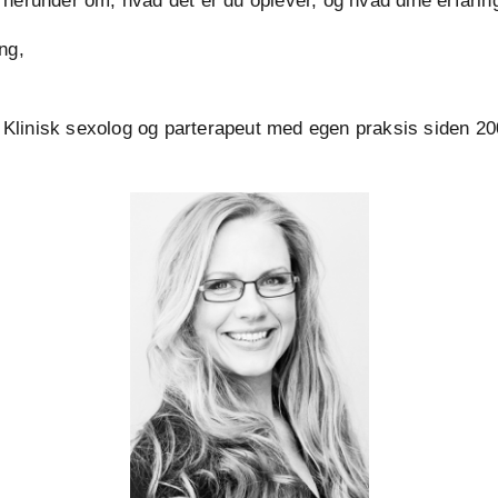
herunder om, hvad det er du oplever, og hvad dine erfaring
ng,
Klinisk sexolog og parterapeut med egen praksis siden 2