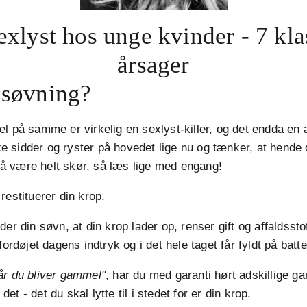
exlyst hos unge kvinder - 7 kla
årsager
 søvning?
l på samme er virkelig en sexlyst-killer, og det endda en a
 sidder og ryster på hovedet lige nu og tænker, at hende 
 være helt skør, så læs lige med engang!
restituerer din krop.
er din søvn, at din krop lader op, renser gift og affaldssto
fordøjet dagens indtryk og i det hele taget får fyldt på batte
år du bliver gammel"
, har du med garanti hørt adskillige g
l det - det du skal lytte til i stedet for er din krop.