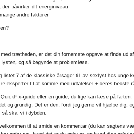
 der påvirker dit energiniveau
mange andre faktorer
ken?
med trætheden, er det din fornemste opgave at finde ud af
 lysten, og så begynde at problemløse.
g listet 7 af de klassiske årsager til lav sexlyst hos unge 
lere eksperter til at komme med udtalelser + deres bedste r
QuickFix-guide eller en guide, du lige kan læse på farten. 
t og grundig. Det er den, fordi jeg gerne vil hjælpe dig, o
 så skal vi i dybden.
velkommen til at smide en kommentar (du kan sagtens væ