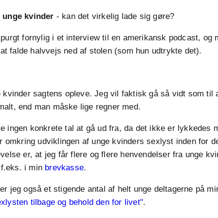
s unge kvinder
- kan det virkelig lade sig gøre?
purgt fornylig i et interview til en amerikansk podcast, og m
 at falde halvvejs ned af stolen (som hun udtrykte det).
kvinder sagtens opleve. Jeg vil faktisk gå så vidt som til a
alt, end man måske lige regner med.
 ingen konkrete tal at gå ud fra, da det ikke er lykkedes m
er omkring udviklingen af unge kvinders sexlyst inden for d
velse er, at jeg får flere og flere henvendelser fra unge kvi
 f.eks. i min
brevkasse
.
r jeg også et stigende antal af helt unge deltagerne på mi
xlysten tilbage og behold den for livet"
.