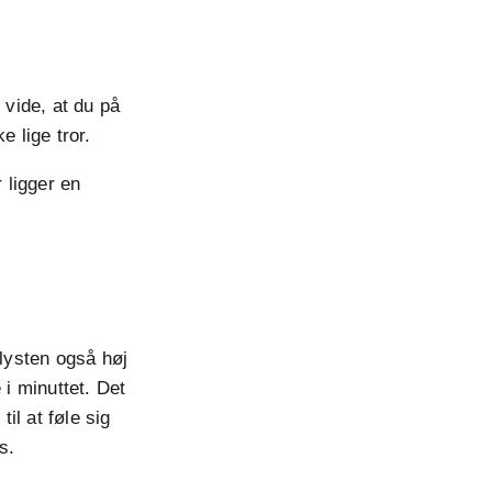
 vide, at du på
 lige tror.
 ligger en
 lysten også høj
i minuttet. Det
il at føle sig
s.