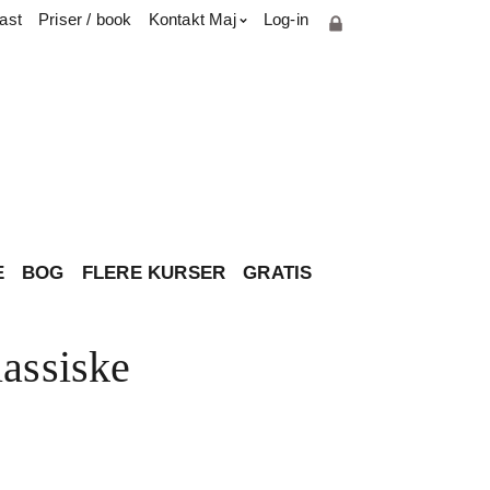
ast
Priser / book
Kontakt Maj
Log-in
Cookie- og privatlivspolitik
Parterapiuddannelse
Presse & medie
Har du spørgsmål til brevkassen?
Om Maj
Kontakt
E
BOG
FLERE KURSER
GRATIS
lassiske