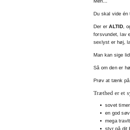
Men...
Du skal vide én 
Der er
ALTID
, o
forsvundet, lav 
sexlyst er høj, 
Man kan sige lid
Så om den er høj
Prøv at tænk på 
Træthed er et 
sovet time
en god søvn
mega travlt
styr på dit