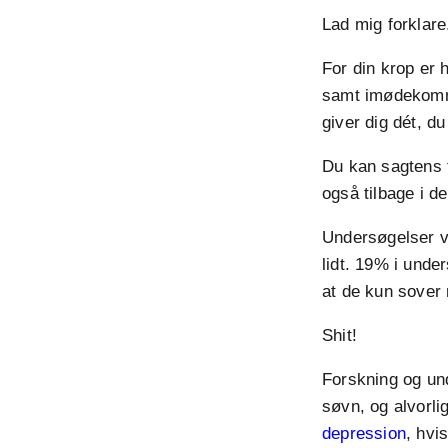
Lad mig forklare
For din krop er 
samt imødekomme
giver dig dét, du
Du kan sagtens t
også tilbage i d
Undersøgelser vi
lidt. 19% i unde
at de kun sover 
Shit!
Forskning og un
søvn, og alvorl
depression
, hvi