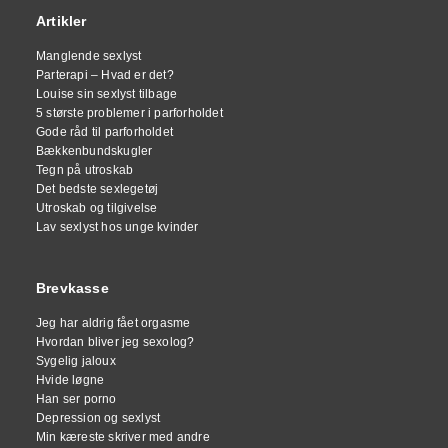
Artikler
Manglende sexlyst
Parterapi – Hvad er det?
Louise sin sexlyst tilbage
5 største problemer i parforholdet
Gode råd til parforholdet
Bækkenbundskugler
Tegn på utroskab
Det bedste sexlegetøj
Utroskab og tilgivelse
Lav sexlyst hos unge kvinder
Brevkasse
Jeg har aldrig fået orgasme
Hvordan bliver jeg sexolog?
Sygelig jaloux
Hvide løgne
Han ser porno
Depression og sexlyst
Min kæreste skriver med andre