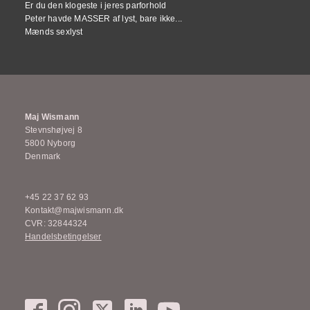
Er du den klogeste i jeres parforhold
Peter havde MASSER af lyst, bare ikke...
Mænds sexlyst
Maj Wismann
Stevnshøjvej 8
5800 Nyborg
Denmark
+45 22 37 62 93
Kontakt@majwismann.dk
CVR: 32844324
Handelsbetingelser