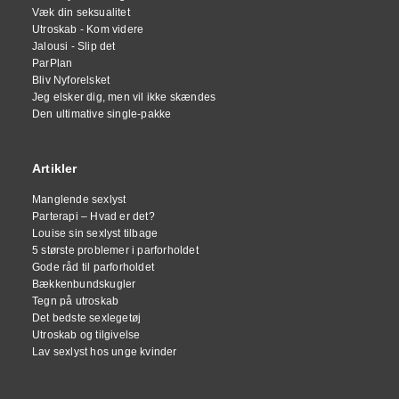
Væk din seksualitet
Utroskab - Kom videre
Jalousi - Slip det
ParPlan
Bliv Nyforelsket
Jeg elsker dig, men vil ikke skændes
Den ultimative single-pakke
Artikler
Manglende sexlyst
Parterapi – Hvad er det?
Louise sin sexlyst tilbage
5 største problemer i parforholdet
Gode råd til parforholdet
Bækkenbundskugler
Tegn på utroskab
Det bedste sexlegetøj
Utroskab og tilgivelse
Lav sexlyst hos unge kvinder