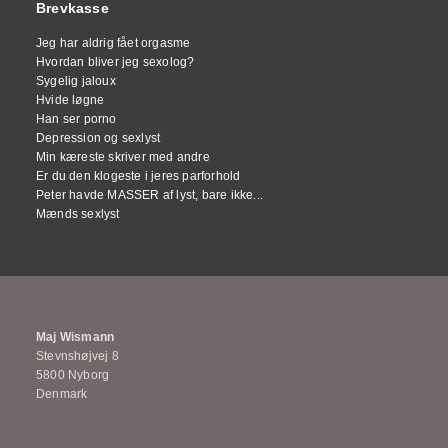
Brevkasse
Jeg har aldrig fået orgasme
Hvordan bliver jeg sexolog?
Sygelig jaloux
Hvide løgne
Han ser porno
Depression og sexlyst
Min kæreste skriver med andre
Er du den klogeste i jeres parforhold
Peter havde MASSER af lyst, bare ikke...
Mænds sexlyst
Maj Wismann
Stevnshøjvej 8
5800 Nyborg
Denmark