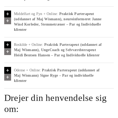
Middelfart og Fyn + Online:
Praktisk Parterapeut
(uddannet af Maj Wismann), neuroinformeret Janne
Wind Korleder, Stemmetræner – Par og Individuelle
klienter
Roskilde + Online:
Praktisk Parterapeut (uddannet af
Maj Wismann), UngeCoach og Selvværdsterapeut
Heidi Bentsen
Hansen – Par og Individuelle klienter
Emilie tilbyder hjælp til:
Parterapi efter Maj Wismann metoden Praktisk
Odense + Online:
Praktisk Parterapeut (uddannet af
Parterapi
Maj Wismann) Signe Ryge
– Par og individuelle
I parterapi alene uden partner
klienter
Konflikthåndtering og kommunikationstræning for
par
Drejer din henvendelse sig
Utroskabs kriser, håndtering og bearbejdning
Kontakt & booking af Emilie Hynne
om:
Hjemmeside:
https://www.emiliehynne.dk