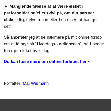
Adresse: Voldbygaard, Voldbyvej 11, 5500 Middelfart
► Manglende følelse af at være elsket i
(Fyn) + online muligheder via zoom
parforholdet og/eller tvivl på, om din partner
elsker dig
, selvom han eller hun siger, at han gør
det?
Så anbefaler jeg at se nærmere på mit online forløb
om at få styr på “Hverdags-kærligheden”, så I begge
føler jer elsket hver dag.
Du kan læse mere om online forløbet her <—
.
Forfatter:
Maj Wismann