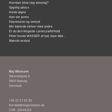
Hvordan bliver jeg sexolog?
Sygelig jaloux
Hvide løgne
Han ser porno
Depression og sexlyst
Min kæreste skriver med andre
Er du den klogeste i jeres parforhold
Peter havde MASSER af lyst, bare ikke...
Mænds sexlyst
Maj Wismann
Stevnshøjvej 8
5800 Nyborg
Denmark
+45 22 37 62 93
Kontakt@majwismann.dk
CVR: 32844324