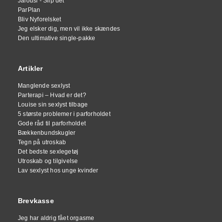
Jalousi - Slip det
ParPlan
Bliv Nyforelsket
Jeg elsker dig, men vil ikke skændes
Den ultimative single-pakke
Artikler
Manglende sexlyst
Parterapi – Hvad er det?
Louise sin sexlyst tilbage
5 største problemer i parforholdet
Gode råd til parforholdet
Bækkenbundskugler
Tegn på utroskab
Det bedste sexlegetøj
Utroskab og tilgivelse
Lav sexlyst hos unge kvinder
Brevkasse
Jeg har aldrig fået orgasme