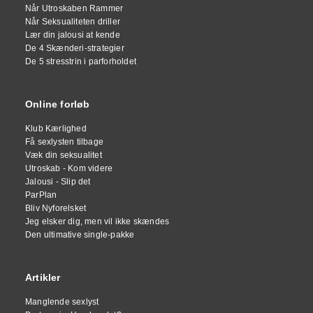
Når Utroskaben Rammer
Når Seksualiteten driller
Lær din jalousi at kende
De 4 Skænderi-strategier
De 5 stresstrin i parforholdet
Online forløb
Klub Kærlighed
Få sexlysten tilbage
Væk din seksualitet
Utroskab - Kom videre
Jalousi - Slip det
ParPlan
Bliv Nyforelsket
Jeg elsker dig, men vil ikke skændes
Den ultimative single-pakke
Artikler
Manglende sexlyst