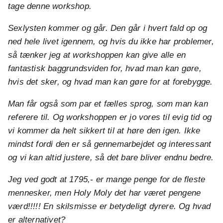
tage denne workshop.
Sexlysten kommer og går. Den går i hvert fald op og
ned hele livet igennem, og hvis du ikke har problemer,
så tænker jeg at workshoppen kan give alle en
fantastisk baggrundsviden for, hvad man kan gøre,
hvis det sker, og hvad man kan gøre for at forebygge.
Man får også som par et fælles sprog, som man kan
referere til. Og workshoppen er jo vores til evig tid og
vi kommer da helt sikkert til at høre den igen. Ikke
mindst fordi den er så gennemarbejdet og interessant
og vi kan altid justere, så det bare bliver endnu bedre.
Jeg ved godt at 1795,- er mange penge for de fleste
mennesker, men Holy Moly det har været pengene
værd!!!!! En skilsmisse er betydeligt dyrere. Og hvad
er alternativet?