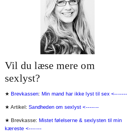
Vil du læse mere om
sexlyst?
★
Brevkassen
:
Min mand har ikke lyst til sex <-------
★ Artikel:
Sandheden om sexlyst <-------
★ Brevkasse:
Mistet følelserne & sexlysten til min
kæreste <-------