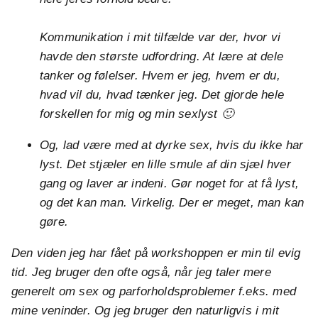
Kommunikation i mit tilfælde var der, hvor vi
havde den største udfordring. At lære at dele
tanker og følelser. Hvem er jeg, hvem er du,
hvad vil du, hvad tænker jeg. Det gjorde hele
forskellen for mig og min sexlyst 🙂
Og, lad være med at dyrke sex, hvis du ikke har
lyst. Det stjæler en lille smule af din sjæl hver
gang og laver ar indeni. Gør noget for at få lyst,
og det kan man. Virkelig. Der er meget, man kan
gøre.
Den viden jeg har fået på workshoppen er min til evig
tid. Jeg bruger den ofte også, når jeg taler mere
generelt om sex og parforholdsproblemer f.eks. med
mine veninder. Og jeg bruger den naturligvis i mit