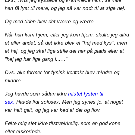
Eks., hvis jeg kyssede og krammede ham, så ville
han få lyst til mere, og jeg så var nødt til at sige nej.
Og med tiden blev det værre og værre.
Når han kom hjem, eller jeg kom hjem, skulle jeg altid
et eller andet, så det ikke blev et "hej med kys", men
et hej, og jeg skal lige stille det her på plads eller et
"hej jeg har lige gang i......"
Dvs. alle former for fysisk kontakt blev mindre og
mindre.
Jeg havde som sådan ikke
mistet lysten til
sex.
Havde lidt solosex. Men jeg synes jo, at noget
var helt galt, og jeg var ked af det og flov.
Følte mig slet ikke tilstrækkelig, som en god kone
eller elskerinde.