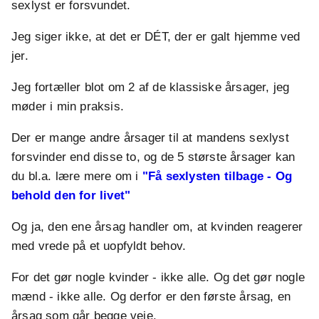
sexlyst er forsvundet.
Jeg siger ikke, at det er DÉT, der er galt hjemme ved
jer.
Jeg fortæller blot om 2 af de klassiske årsager, jeg
møder i min praksis.
Der er mange andre årsager til at mandens sexlyst
forsvinder end disse to, og de 5 største årsager kan
du bl.a. lære mere om i
"Få sexlysten tilbage - Og
behold den for livet"
Og ja, den ene årsag handler om, at kvinden reagerer
med vrede på et uopfyldt behov.
For det gør nogle kvinder - ikke alle. Og det gør nogle
mænd - ikke alle. Og derfor er den første årsag, en
årsag som går begge veje.