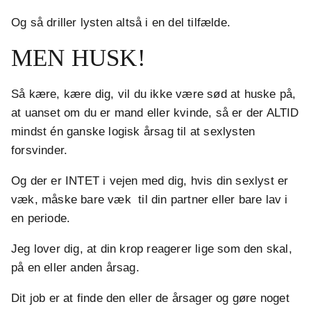
Og så driller lysten altså i en del tilfælde.
MEN HUSK!
Så kære, kære dig, vil du ikke være sød at huske på,
at uanset om du er mand eller kvinde, så er der ALTID
mindst én ganske logisk årsag til at sexlysten
forsvinder.
Og der er INTET i vejen med dig, hvis din sexlyst er
væk, måske bare væk til din partner eller bare lav i
en periode.
Jeg lover dig, at din krop reagerer lige som den skal,
på en eller anden årsag.
Dit job er at finde den eller de årsager og gøre noget