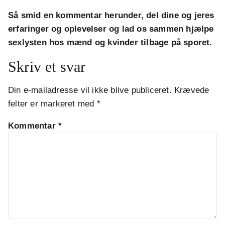
Så smid en kommentar herunder, del dine og jeres
erfaringer og oplevelser og lad os sammen hjælpe
sexlysten hos mænd og kvinder tilbage på sporet.
Skriv et svar
Din e-mailadresse vil ikke blive publiceret.
Krævede
felter er markeret med
*
Kommentar
*