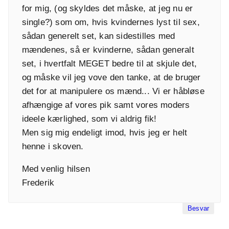
for mig, (og skyldes det måske, at jeg nu er
single?) som om, hvis kvindernes lyst til sex,
sådan generelt set, kan sidestilles med
mændenes, så er kvinderne, sådan generalt
set, i hvertfalt MEGET bedre til at skjule det,
og måske vil jeg vove den tanke, at de bruger
det for at manipulere os mænd... Vi er håbløse
afhængige af vores pik samt vores moders
ideele kærlighed, som vi aldrig fik!
Men sig mig endeligt imod, hvis jeg er helt
henne i skoven.
Med venlig hilsen
Frederik
Besvar