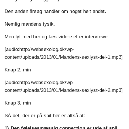
Den anden årsag handler om noget helt andet.
Nemlig mandens fysik.
Men lyt med her og læs videre efter interviewet.
[audio:http://websexolog.dk/wp-
content/uploads/2013/01/Mandens-sexlyst-del-1.mp3]
Knap 2. min
[audio:http://websexolog.dk/wp-
content/uploads/2013/01/Mandens-sexlyst-del-2.mp3]
Knap 3. min
SÅ det, der er på spil her er altså at:
1) Den følelsesmæssig connection er ude af spil