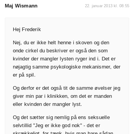
Maj Wismann
22. januar 2013 kl. 08:55
Hej Frederik
Nej, du er ikke helt henne i skoven og den
onde cirkel du beskriver er også den som
kvinder der mangler lysten ryger ind i. Det er
nøjagtig samme psykologiske mekanismer, der
er på spil.
Og derfor er det også tit de samme øvelser jeg
giver min par i klinikken, om det er manden
eller kvinden der mangler lyst.
Og det sætter sig nemlig på ens seksuelle
selvtillid "Jeg er ikke god nok" - det er
skrækkeligt, for tænk, hvis man bare sådan