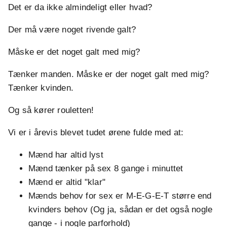
Det er da ikke almindeligt eller hvad?
Der må være noget rivende galt?
Måske er det noget galt med mig?
Tænker manden. Måske er der noget galt med mig?
Tænker kvinden.
Og så kører rouletten!
Vi er i årevis blevet tudet ørene fulde med at:
Mænd har altid lyst
Mænd tænker på sex 8 gange i minuttet
Mænd er altid "klar"
Mænds behov for sex er M-E-G-E-T større end
kvinders behov (Og ja, sådan er det også nogle
gange - i nogle parforhold)