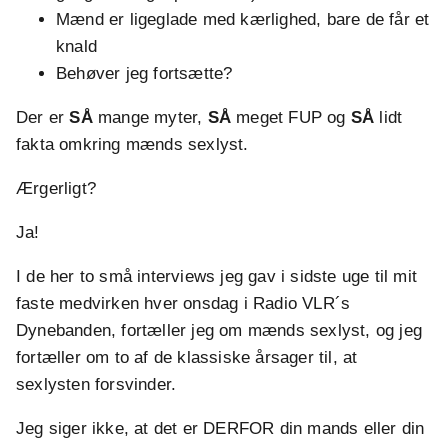
Mænd er ligeglade med kærlighed, bare de får et
knald
Behøver jeg fortsætte?
Der er
SÅ
mange myter,
SÅ
meget FUP og
SÅ
lidt
fakta omkring mænds sexlyst.
Ærgerligt?
Ja!
I de her to små interviews jeg gav i sidste uge til mit
faste medvirken hver onsdag i Radio VLR´s
Dynebanden, fortæller jeg om mænds sexlyst, og jeg
fortæller om to af de klassiske årsager til, at
sexlysten forsvinder.
Jeg siger ikke, at det er DERFOR din mands eller din