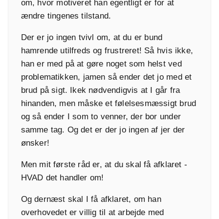
om, hvor motiveret han egentligt er for at
ændre tingenes tilstand.
Der er jo ingen tvivl om, at du er bund
hamrende utilfreds og frustreret! Så hvis ikke,
han er med på at gøre noget som helst ved
problematikken, jamen så ender det jo med et
brud på sigt. Ikek nødvendigvis at I går fra
hinanden, men måske et følelsesmæssigt brud
og så ender I som to venner, der bor under
samme tag. Og det er der jo ingen af jer der
ønsker!
Men mit første råd er, at du skal få afklaret -
HVAD det handler om!
Og dernæst skal I få afklaret, om han
overhovedet er villig til at arbejde med