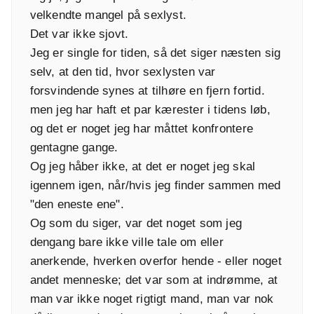
velkendte mangel på sexlyst.
Det var ikke sjovt.
Jeg er single for tiden, så det siger næsten sig
selv, at den tid, hvor sexlysten var
forsvindende synes at tilhøre en fjern fortid.
men jeg har haft et par kærester i tidens løb,
og det er noget jeg har måttet konfrontere
gentagne gange.
Og jeg håber ikke, at det er noget jeg skal
igennem igen, når/hvis jeg finder sammen med
"den eneste ene".
Og som du siger, var det noget som jeg
dengang bare ikke ville tale om eller
anerkende, hverken overfor hende - eller noget
andet menneske; det var som at indrømme, at
man var ikke noget rigtigt mand, man var nok