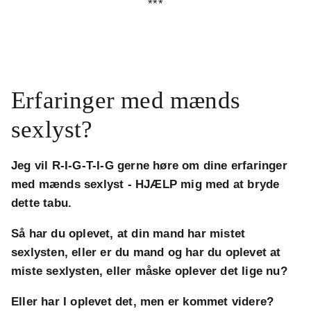
***
.
.
Erfaringer med mænds
sexlyst?
Jeg vil R-I-G-T-I-G gerne høre om dine erfaringer
med mænds sexlyst - HJÆLP mig med at bryde
dette tabu.
Så har du oplevet, at din mand har mistet
sexlysten, eller er du mand og har du oplevet at
miste sexlysten, eller måske oplever det lige nu?
Eller har I oplevet det, men er kommet videre?