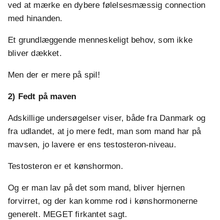
ved at mærke en dybere følelsesmæssig connection
med hinanden.
Et grundlæggende menneskeligt behov, som ikke
bliver dækket.
Men der er mere på spil!
2) Fedt på maven
Adskillige undersøgelser viser, både fra Danmark og
fra udlandet, at jo mere fedt, man som mand har på
mavsen, jo lavere er ens testosteron-niveau.
Testosteron er et kønshormon.
Og er man lav på det som mand, bliver hjernen
forvirret, og der kan komme rod i kønshormonerne
generelt. MEGET firkantet sagt.