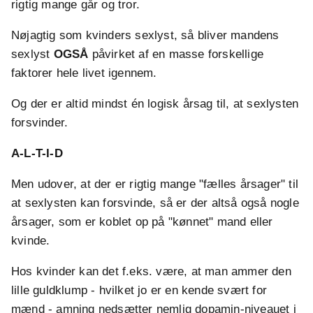
rigtig mange går og tror.
Nøjagtig som kvinders sexlyst, så bliver mandens
sexlyst
OGSÅ
påvirket af en masse forskellige
faktorer hele livet igennem.
Og der er altid mindst én logisk årsag til, at sexlysten
forsvinder.
A-L-T-I-D
Men udover, at der er rigtig mange "fælles årsager" til
at sexlysten kan forsvinde, så er der altså også nogle
årsager, som er koblet op på "kønnet" mand eller
kvinde.
Hos kvinder kan det f.eks. være, at man ammer den
lille guldklump - hvilket jo er en kende svært for
mænd - amning nedsætter nemlig dopamin-niveauet i