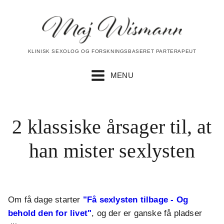
KLINISK SEXOLOG OG FORSKNINGSBASERET PARTERAPEUT
MENU
2 klassiske årsager til, at
han mister sexlysten
Om få dage starter
"Få sexlysten tilbage - Og
behold den for livet"
, og der er ganske få pladser