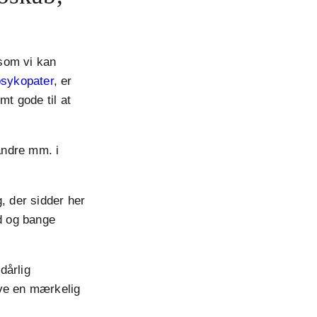
som vi kan
psykopater
, er
t gode til at
 andre mm. i
, der sidder her
d og bange
dårlig
ave en mærkelig