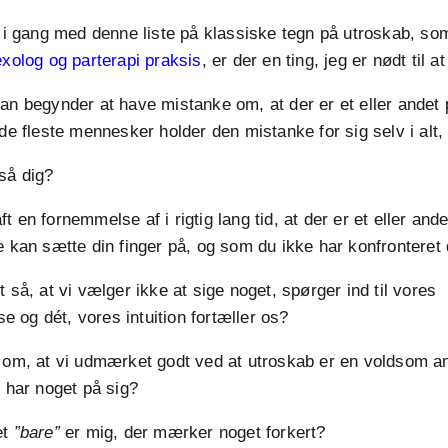
t i gang med denne liste på klassiske tegn på utroskab, som
xolog og parterapi praksis
, er der en ting, jeg er nødt til a
an begynder at have mistanke om, at der er et eller andet 
de fleste mennesker holder den mistanke for sig selv i alt, a
så dig?
 en fornemmelse af i rigtig lang tid, at der er et eller and
e kan sætte din finger på, og som du ikke har konfronteret
 så, at vi vælger ikke at sige noget, spørger ind til vores
og dét, vores intuition fortæller os?
 om, at vi udmærket godt ved at utroskab er en voldsom an
e har noget på sig?
et
”bare”
er mig, der mærker noget forkert?