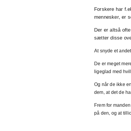
Forskere har f.e
mennesker, er s
Der er altså oft
sætter disse ove
At snyde et ande
De er meget mere 
ligeglad med hvi
Og når de ikke en
dem, at det de ha
Frem for manden e
på den, og at til