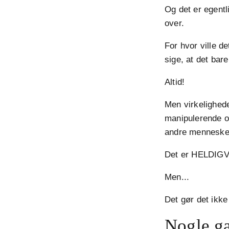
Og det er egentl
over.
For hvor ville de
sige, at det bare
Altid!
Men virkelighede
manipulerende o
andre mennesker
Det er HELDIGVI
Men...
Det gør det ikke
Nogle g