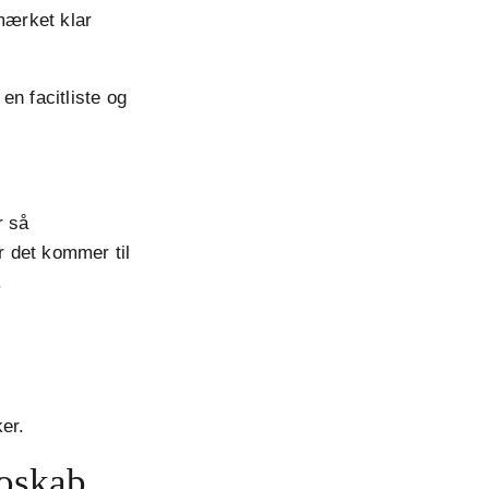
dmærket klar
en facitliste og
r så
 det kommer til
.
er.
oskab,