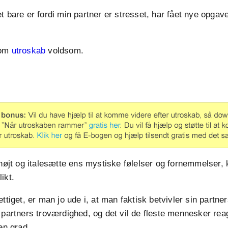
t bare er fordi min partner er stresset, har fået nye opgav
 om
utroskab
voldsom.
 højt og italesætte ens mystiske følelser og fornemmelser, k
ikt.
ttiget, er man jo ude i, at man faktisk betvivler sin partner
 partners troværdighed, og det vil de fleste mennesker re
en grad.