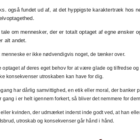
ks. også fundet ud af, at det hyppigste karaktertræk hos n
elvoptagethed.
e tale om mennesker, der er totalt optaget af egne ønsker 
r alt andet.
t menneske er ikke nødvendigvis noget, de tænker over.
optaget af deres eget behov for at være glade og tilfredse og 
lke konsekvenser utroskaben kan have for dig.
gang har dårlig samvittighed, en etik eller moral, der banker p
r gang i er helt igennem forkert, så bliver det nemmere for dem 
ller kvinden, der udmærket inderst inde godt ved, at han eller
lidsbrud, utroskab og konsekvenser går hånd i hånd.