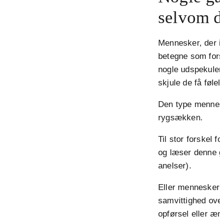
selvom d
Mennesker, der 
betegne som fors
nogle udspekule
skjule de få føle
Den type mennesk
rygsækken.
Til stor forskel
og læser denne 
anelser).
Eller mennesker m
samvittighed ov
opførsel eller æ