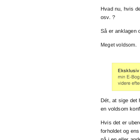
Hvad nu, hvis de
osv. ?
Så er anklagen
Meget voldsom.
Dét, at sige det
en voldsom konfl
Hvis det er ubere
forholdet og ens
på i en eller and