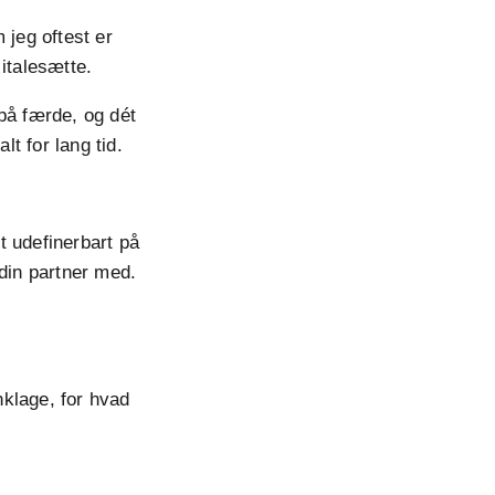
 jeg oftest er
t italesætte.
på færde, og dét
lt for lang tid.
et udefinerbart på
 din partner med.
klage, for hvad