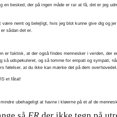
ig en besked, der på ingen måde er rar at få, det er jeg u
t være nemt og belejligt, hvis jeg blot kunne give dig og jer 
 er sådan det er.
n er faktisk, at der også findes mennesker i verden, der e
g så udspekuleret, og så tomme for empati og sympati, når
s følelser, at du ikke kan mærke det på dem overhovedet
S et fåtal!
 mindre ubehageligt at havne i kløerne på et af de mennesk
ange så
ER
der ikke tegn på utr