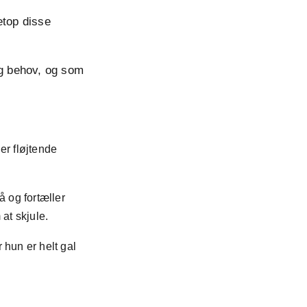
etop disse
og behov, og som
er fløjtende
å og fortæller
at skjule.
 hun er helt gal