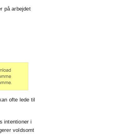
er på arbejdet
an ofte lede til
s intentioner i
agerer voldsomt