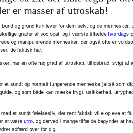
er er masser af utroskab!
i bund og grund kun lever for dem selv, og de mennesker, 
kellige grader af sociopati og i værste tilfælde
hverdags 
rede og manipulerende mennesker, der også ofte er voldsom
lser, de faktisk har.
er, har en ofte høj grad af utroskab, tillidsbrud, svigt af
 for et sundt og normalt fungerende menneske (altså som dig
guide, og som både kan mærke frygt, usikkerhed, utryghe
ed et sundt følelsesliv, der rent faktisk ville opleve at få 
er at være
utro
, og derved i mange tilfælde begynder at h
ndret adfærd over for dig.