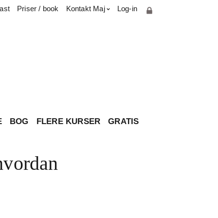
ast
Priser / book
Kontakt Maj
Log-in
Cookie- og privatlivspolitik
Parterapiuddannelse
Presse & medie
Har du spørgsmål til brevkassen?
Om Maj
Kontakt
E
BOG
FLERE KURSER
GRATIS
 hvordan