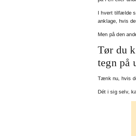
I hvert tilfælde 
anklage, hvis de
Men på den ande
Tør du k
tegn på 
Tænk nu, hvis de
Dét i sig selv, 