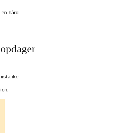
 en hård
u opdager
mistanke.
ion.