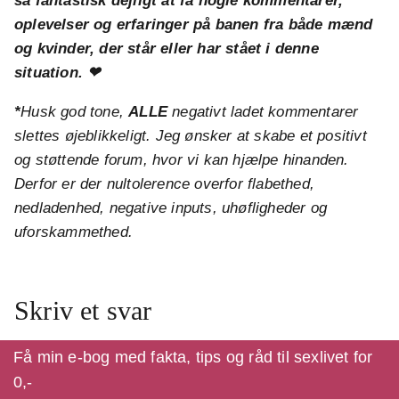
så fantastisk dejligt at få nogle kommentarer,
oplevelser og erfaringer på banen fra både mænd
og kvinder, der står eller har stået i denne
situation. ❤
*
Husk god tone,
ALLE
negativt ladet kommentarer
slettes øjeblikkeligt. Jeg ønsker at skabe et positivt
og støttende forum, hvor vi kan hjælpe hinanden.
Derfor er der nultolerence overfor flabethed,
nedladenhed, negative inputs, uhøfligheder og
uforskammethed.
Skriv et svar
Din e-mailadresse vil ikke blive publiceret.
Krævede
Få min e-bog med fakta, tips og råd til sexlivet for
felter er markeret med
*
0,-