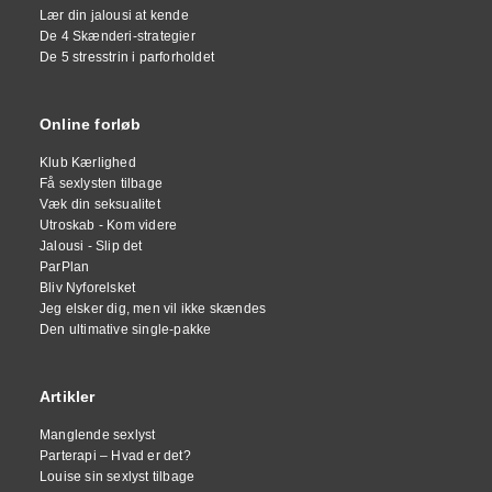
Lær din jalousi at kende
De 4 Skænderi-strategier
De 5 stresstrin i parforholdet
Online forløb
Klub Kærlighed
Få sexlysten tilbage
Væk din seksualitet
Utroskab - Kom videre
Jalousi - Slip det
ParPlan
Bliv Nyforelsket
Jeg elsker dig, men vil ikke skændes
Den ultimative single-pakke
Artikler
Manglende sexlyst
Parterapi – Hvad er det?
Louise sin sexlyst tilbage