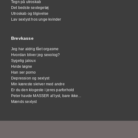
Tegn på utroskab
Det bedste sexlegetøj
Utroskab og tilgivelse
Lav sexlyst hos unge kvinder
Brevkasse
Jeg har aldrig fået orgasme
Hvordan bliver jeg sexolog?
Sygelig jaloux
Hvide løgne
Han ser porno
Depression og sexlyst
Min kæreste skriver med andre
Er du den klogeste i jeres parforhold
Peter havde MASSER af lyst, bare ikke...
Mænds sexlyst