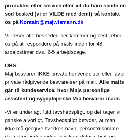
produkter eller service eller vil du bare sende en
sød besked (vi er VILDE med dem!) så kontakt
os på
Kontakt@majwismann.dk
Vi læser alle beskeder, der kommer og bestræber
os på at respondere på mails inden for 48
arbejdstimer dvs. 2-5 arbejdsdage.
OBS:
Maj besvarer
IKKE
private henvendelser eller laver
private rådgivende besvarelser på mail.
Alle mails
går til kundeservice, hvor Majs personlige
assistent og sygeplejerske Mia besvarer mails.
-Vi er underlagt fuld tavshedspligt, og det tager vi
ganske alvorligt. Tavshedspligt betyder, at man
ikke må gengive hverken navn, personfølsomme
data eller anden viden, der kan afsløre, hvilken