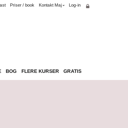
ast
Priser / book
Kontakt Maj
Log-in
Cookie- og privatlivspolitik
Parterapiuddannelse
Presse & medie
Har du spørgsmål til brevkassen?
Om Maj
Kontakt
E
BOG
FLERE KURSER
GRATIS