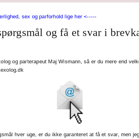
ighed, sex og parforhold lige her <-----
 spørgsmål og få et svar i brev
exolog og parterapeut Maj Wismann, så er du mere end velk
sexolog.dk
l hver uge, er du ikke garanteret at få et svar, men jeg 