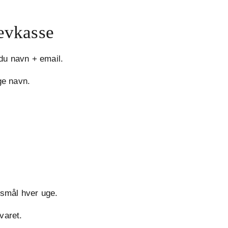
revkasse
 du navn + email.
ge navn.
mål hver uge.
varet.