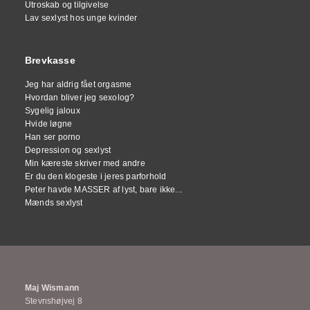
Utroskab og tilgivelse
Lav sexlyst hos unge kvinder
Brevkasse
Jeg har aldrig fået orgasme
Hvordan bliver jeg sexolog?
Sygelig jaloux
Hvide løgne
Han ser porno
Depression og sexlyst
Min kæreste skriver med andre
Er du den klogeste i jeres parforhold
Peter havde MASSER af lyst, bare ikke...
Mænds sexlyst
Maj Wismann
Stevnshøjvej 8