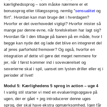
kærlighedssprog – som måske nærmere er et
bonussprog eller tillægssprog, nemlig ”
sensualitet
og
flirt”. Hvordan kan man bruge det i hverdagen?
Hvorfor er det overhovedet vigtigt? Hvorfor mister så
mange par denne evne, når forelskelsen har lagt sig?
Hvordan får I den tilbage på banen på en måde, hvor I
begge kan nyde det og lade det blive en integreret del
af jeres parforhold fremover? Og også, hvorfor en
integration af dette vil gøre det meget nemmere for
jer, når I først kommer ind i soveværelset og
sexerierne skal i spil, uanset om lysten driller eller ej i
perioder af livet!
Modul 5: Kærlighedens 5 sprog in action – uge 4
I vanlig stil starter vi med en evalueringsopgave på
ugen, der er gået + jeg introducerer denne uges
sprog, der skal have ekstra opmærksomhed. Igen får