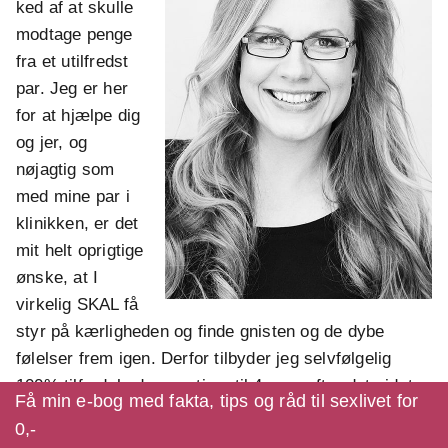
ked af at skulle
modtage penge
fra et utilfredst
par. Jeg er her
for at hjælpe dig
og jer, og
nøjagtig som
med mine par i
klinikken, er det
mit helt oprigtige
ønske, at I
virkelig SKAL få
styr på kærligheden og finde gnisten og de dybe
følelser frem igen. Derfor tilbyder jeg selvfølgelig
100% tilfredshedsgaranti op til 4 uger efter det sidste
Få min e-bog med fakta, tips og råd til sexlivet for
modul. Hvis I ikke føler, at jeg og forløbet har levet op
0,-
til det, jeg har lovet dig, og du ikke har oplevet nogle