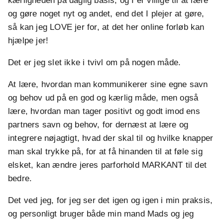
kærligheden på daglig basis, og I er villige til at lære
og gøre noget nyt og andet, end det I plejer at gøre,
så kan jeg LOVE jer for, at det her online forløb kan
hjælpe jer!
Det er jeg slet ikke i tvivl om på nogen måde.
At lære, hvordan man kommunikerer sine egne savn
og behov ud på en god og kærlig måde, men også
lære, hvordan man tager positivt og godt imod ens
partners savn og behov, for dernæst at lære og
integrere nøjagtigt, hvad der skal til og hvilke knapper
man skal trykke på, for at få hinanden til at føle sig
elsket, kan ændre jeres parforhold MARKANT til det
bedre.
Det ved jeg, for jeg ser det igen og igen i min praksis,
og personligt bruger både min mand Mads og jeg