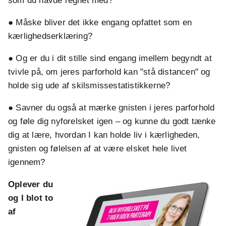
som du havde regnet med?
● Måske bliver det ikke engang opfattet som en
kærlighedserklæring?
● Og er du i dit stille sind engang imellem begyndt at
tvivle på, om jeres parforhold kan "stå distancen" og
holde sig ude af skilsmissestatistikkerne?
● Savner du også at mærke gnisten i jeres parforhold
og føle dig nyforelsket igen – og kunne du godt tænke
dig at lære, hvordan I kan holde liv i kærligheden,
gnisten og følelsen af at være elsket hele livet
igennem?
Oplever du
og I blot to
af