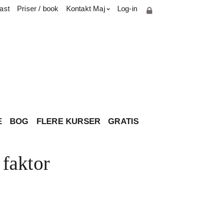
ast
Priser / book
Kontakt Maj
Log-in
Cookie- og privatlivspolitik
Parterapiuddannelse
Presse & medie
Har du spørgsmål til brevkassen?
Om Maj
Kontakt
E
BOG
FLERE KURSER
GRATIS
 faktor