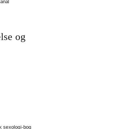
Kanal
else og
sk sexologi-bog