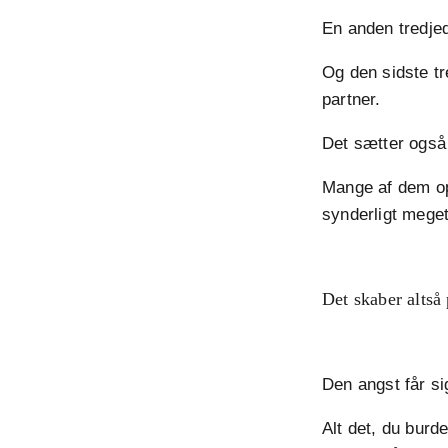
En anden tredjed
Og den sidste t
partner.
Det sætter også
Mange af dem opl
synderligt meget
Det skaber altså
Den angst får si
Alt det, du burd