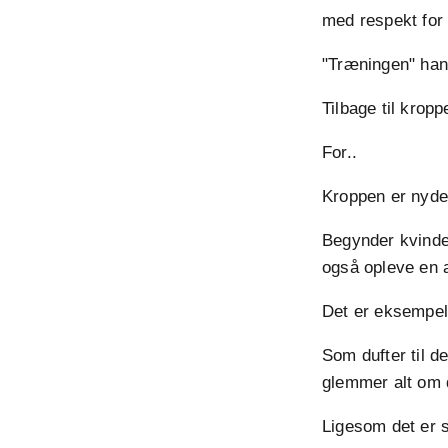
med respekt for 
"Træningen" hand
Tilbage til krop
For..
Kroppen er nydel
Begynder kvinder
også opleve en 
Det er eksempelv
Som dufter til d
glemmer alt om
Ligesom det er s