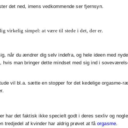
ster det ned, imens vedkommende ser fjernsyn.
ig virkelig simpel: at være til stede i det, der er.
g, når du ændrer dig selv indefra, og hele ideen med nydel
, hvis man bringer dette mindset med sig ind i soveværelset
itude vil bl.a. sætte en stopper for det kedelige orgasme
r.
har det faktisk ikke specielt godt i deres sexliv og nogl
n tredjedel af kvinder har aldrig prøvet at få
orgasme
.