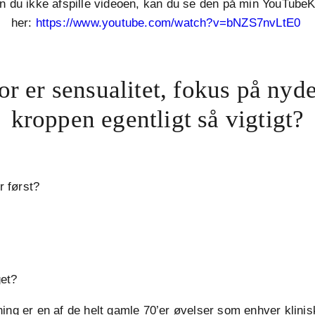
n du ikke afspille videoen, kan du se den på min YouTube
her:
https://www.youtube.com/watch?v=bNZS7nvLtE0
r er sensualitet, fokus på nyd
kroppen egentligt så vigtigt?
 først?
et?
ing er en af de helt gamle 70’er øvelser som enhver klini