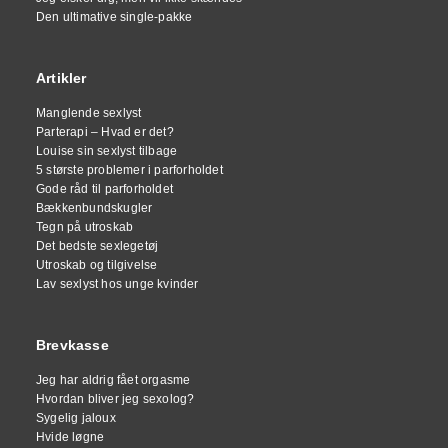
Den ultimative single-pakke
Artikler
Manglende sexlyst
Parterapi – Hvad er det?
Louise sin sexlyst tilbage
5 største problemer i parforholdet
Gode råd til parforholdet
Bækkenbundskugler
Tegn på utroskab
Det bedste sexlegetøj
Utroskab og tilgivelse
Lav sexlyst hos unge kvinder
Brevkasse
Jeg har aldrig fået orgasme
Hvordan bliver jeg sexolog?
Sygelig jaloux
Hvide løgne