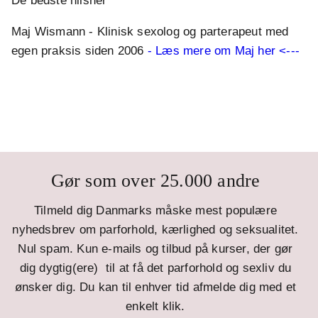
De bedste hilsner
Maj Wismann - Klinisk sexolog og parterapeut med
egen praksis siden 2006
- Læs mere om Maj her <---
Gør som over 25.000 andre
Tilmeld dig Danmarks måske mest populære
nyhedsbrev om parforhold, kærlighed og seksualitet.
Nul spam. Kun e-mails og tilbud på kurser, der gør
dig dygtig(ere) til at få det parforhold og sexliv du
ønsker dig. Du kan til enhver tid afmelde dig med et
enkelt klik.