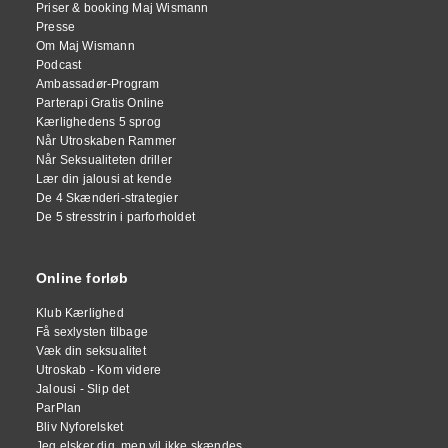
Priser & booking Maj Wismann
Presse
Om Maj Wismann
Podcast
Ambassadør-Program
Parterapi Gratis Online
Kærlighedens 5 sprog
Når Utroskaben Rammer
Når Seksualiteten driller
Lær din jalousi at kende
De 4 Skænderi-strategier
De 5 stresstrin i parforholdet
Online forløb
Klub Kærlighed
Få sexlysten tilbage
Væk din seksualitet
Utroskab - Kom videre
Jalousi - Slip det
ParPlan
Bliv Nyforelsket
Jeg elsker dig, men vil ikke skændes