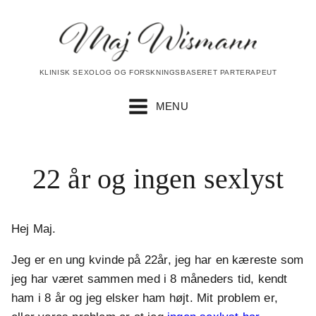
KLINISK SEXOLOG OG FORSKNINGSBASERET PARTERAPEUT
MENU
22 år og ingen sexlyst
Hej Maj.
Jeg er en ung kvinde på 22år, jeg har en kæreste som
jeg har været sammen med i 8 måneders tid, kendt
ham i 8 år og jeg elsker ham højt. Mit problem er,