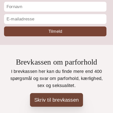
Brevkassen om parforhold
I brevkassen her kan du finde mere end 400
spørgsmål og svar om parforhold, kærlighed,
sex og seksualitet.
Skriv til brevkassen