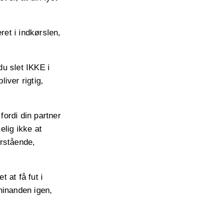
et i indkørslen,
du slet IKKE i
liver rigtig,
fordi din partner
lig ikke at
orstående,
t at få fut i
 hinanden igen,