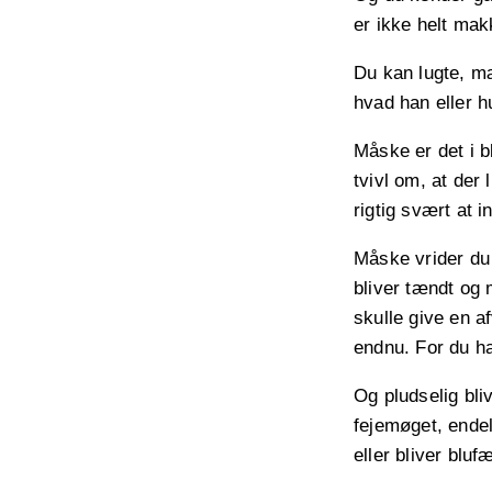
er ikke helt mak
Du kan lugte, m
hvad han eller h
Måske er det i b
tvivl om, at der 
rigtig svært at in
Måske vrider du 
bliver tændt og 
skulle give en a
endnu. For du h
Og pludselig bliv
fejemøget, endeli
eller bliver blufæ