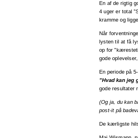
En af de rigtig 
4 uger er total ”
kramme og ligge 
Når forventninge
lysten til at få 
op for ”kærestet
gode oplevelser,
En periode på 5
”Hvad kan jeg g
gode resultater 
(Og ja, du kan b
post-it på badev
De kærligste hil
Maj Wismann, pa