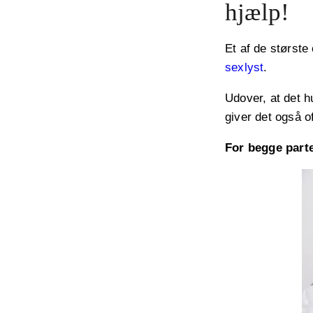
hjælp!
Et af de største
sexlyst
.
Udover, at det h
giver det også of
For begge parte