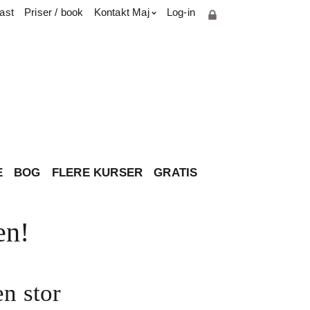
ast
Priser / book
Kontakt Maj
Log-in
Cookie- og privatlivspolitik
Parterapiuddannelse
Presse & medie
Har du spørgsmål til brevkassen?
Om Maj
Kontakt
E
BOG
FLERE KURSER
GRATIS
en!
en stor