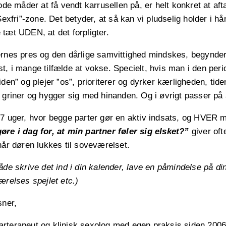
gode måder at få vendt karrusellen på, er helt konkret at aft
Sexfri”-zone. Det betyder, at så kan vi pludselig holder i h
tæt UDEN, at det forpligter.
rnes pres og den dårlige samvittighed mindskes, begynder 
lyst, i mange tilfælde at vokse. Specielt, hvis man i den pe
iden” og plejer ”os”, prioriterer og dyrker kærligheden, ti
 griner og hygger sig med hinanden. Og i øvrigt passer på 
-7 uger, hvor begge parter gør en aktiv indsats, og HVER 
øre i dag for, at min partner føler sig elsket?”
giver oft
når døren lukkes til soveværelset.
åde skrive det ind i din kalender, lave en påmindelse på din
ærelses spejlet etc.)
sner,
rterapeut og klinisk sexolog med egen praksis siden 200