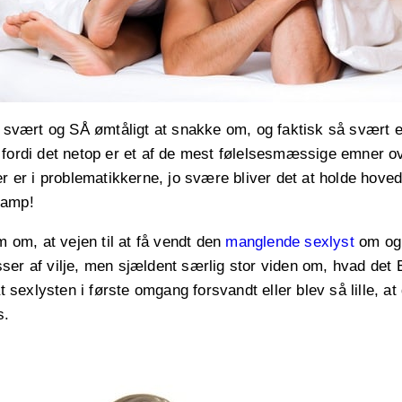
g svært og SÅ ømtåligt at snakke om, og faktisk så svært 
 fordi det netop er et af de mest følelsesmæssige emner 
er er i problematikkerne, jo svære bliver det at holde hovede
damp!
om om, at vejen til at få vendt den
manglende sexlyst
om og 
ser af vilje, men sjældent særlig stor viden om, hvad de
at sexlysten i første omgang forsvandt eller blev så lille, a
s.