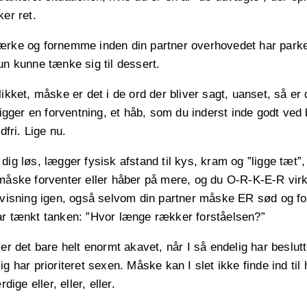
ker ret.
ærke og fornemme inden din partner overhovedet har parker
un kunne tænke sig til dessert.
likket, måske er det i de ord der bliver sagt, uanset, så er 
ligger en forventning, et håb, som du inderst inde godt ved b
dfri. Lige nu.
dig løs, lægger fysisk afstand til kys, kram og ”ligge tæt”, 
måske forventer eller håber på mere, og du O-R-K-E-R virke
fvisning igen, også selvom din partner måske ER sød og f
ar tænkt tanken: ”Hvor længe rækker forståelsen?”
er det bare helt enormt akavet, når I så endelig har beslutte
g har prioriteret sexen. Måske kan I slet ikke finde ind til
rdige eller, eller, eller.