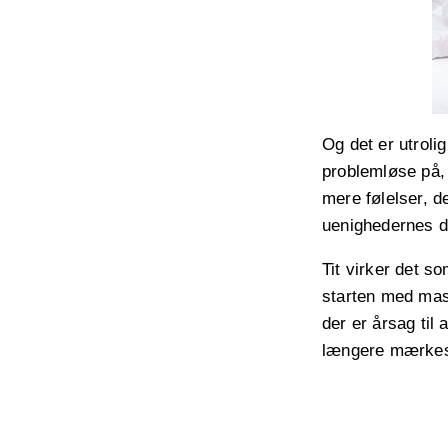
Og det er utroli
problemløse på,
mere følelser, d
uenighedernes 
T
it virker det s
starten med mas
der er årsag til 
længere mærke