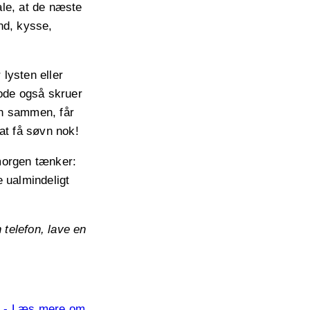
ale, at de næste
ånd, kysse,
lysten eller
riode også skruer
den sammen, får
at få søvn nok!
morgen tænker:
e ualmindeligt
 telefon, lave en
6
- Læs mere om