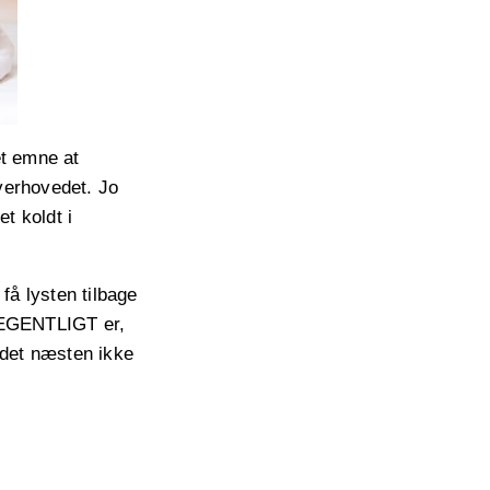
et emne at
overhovedet.
Jo
t koldt i
få lysten tilbage
t EGENTLIGT er,
t det næsten ikke