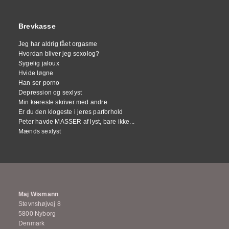
Brevkasse
Jeg har aldrig fået orgasme
Hvordan bliver jeg sexolog?
Sygelig jaloux
Hvide løgne
Han ser porno
Depression og sexlyst
Min kæreste skriver med andre
Er du den klogeste i jeres parforhold
Peter havde MASSER af lyst, bare ikke...
Mænds sexlyst
Maj Wismann
Stevnshøjvej 8
5800 Nyborg
Denmark