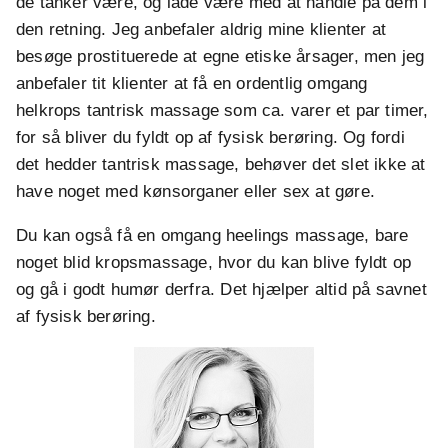
de tanker være, og lade være med at handle på dem i
den retning. Jeg anbefaler aldrig mine klienter at
besøge prostituerede at egne etiske årsager, men jeg
anbefaler tit klienter at få en ordentlig omgang
helkrops tantrisk massage som ca. varer et par timer,
for så bliver du fyldt op af fysisk berøring. Og fordi
det hedder tantrisk massage, behøver det slet ikke at
have noget med kønsorganer eller sex at gøre.
Du kan også få en omgang heelings massage, bare
noget blid kropsmassage, hvor du kan blive fyldt op
og gå i godt humør derfra. Det hjælper altid på savnet
af fysisk berøring.