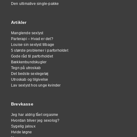
Den ultimative single-pakke
Artikler
Manglende sexlyst
Parterapi – Hvad er det?
Louise sin sexlyst tilbage
5 største problemer i parforholdet
Gode råd til parforholdet
Bækkenbundskugler
Tegn på utroskab
Det bedste sexlegetøj
Utroskab og tilgivelse
Lav sexlyst hos unge kvinder
Brevkasse
Jeg har aldrig fået orgasme
Hvordan bliver jeg sexolog?
Sygelig jaloux
Hvide løgne