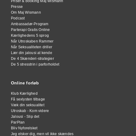
Priser & booking Maj Wismann
Presse
Om Maj Wismann
Podcast
Ambassadør-Program
Parterapi Gratis Online
Kærlighedens 5 sprog
Når Utroskaben Rammer
Når Seksualiteten driller
Lær din jalousi at kende
De 4 Skænderi-strategier
De 5 stresstrin i parforholdet
Online forløb
Klub Kærlighed
Få sexlysten tilbage
Væk din seksualitet
Utroskab - Kom videre
Jalousi - Slip det
ParPlan
Bliv Nyforelsket
Jeg elsker dig, men vil ikke skændes