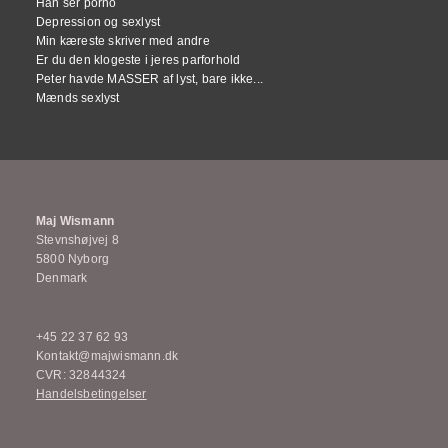
Han ser porno
Depression og sexlyst
Min kæreste skriver med andre
Er du den klogeste i jeres parforhold
Peter havde MASSER af lyst, bare ikke...
Mænds sexlyst
Maj Wismann
Stevnshøjvej 8
5800 Nyborg
Denmark
+45 22 37 62 93
Kontakt@majwismann.dk
CVR: 32844324
Handelsbetingelser