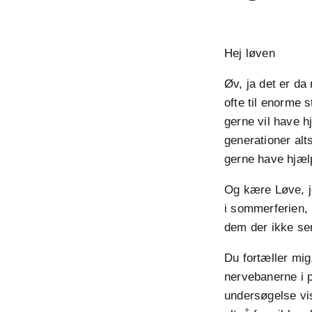
Hej løven
Øv, ja det er da
ofte til enorme s
gerne vil have h
generationer alt
gerne have hjæl
Og kære Løve, je
i sommerferien, 
dem der ikke send
Du fortæller mi
nervebanerne i p
undersøgelse vis