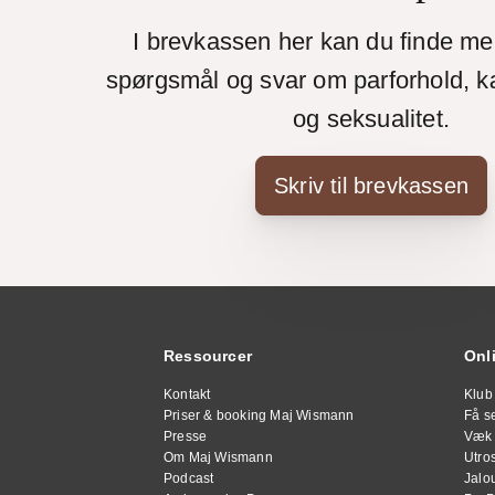
I brevkassen her kan du finde m
spørgsmål og svar om parforhold, k
og seksualitet.
Skriv til brevkassen
Ressourcer
Onl
Kontakt
Klub
Priser & booking Maj Wismann
Få se
Presse
Væk 
Om Maj Wismann
Utro
Podcast
Jalou