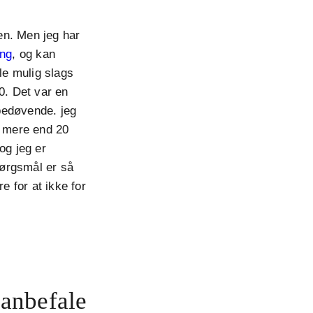
en. Men jeg har
ing
, og kan
le mulig slags
0. Det var en
bedøvende. jeg
e mere end 20
og jeg er
pørgsmål er så
 for at ikke for
 anbefale