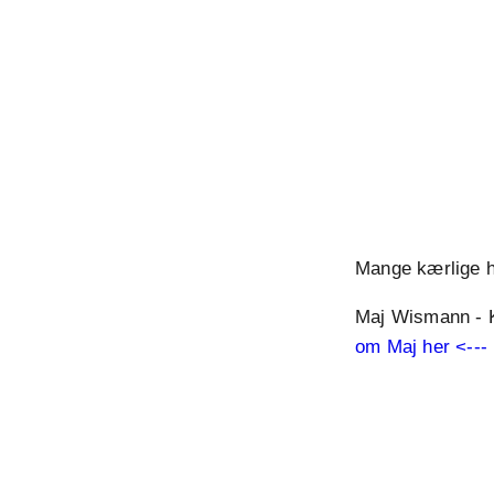
Mange kærlige h
Maj Wismann - K
om Maj her <---