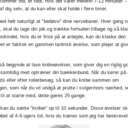
 kommer ind, er fedt, hvis det varer mellem 7-12 minutter 
af dig selv, at du kan eller skal holde i flere timer.
ed helt naturligt at ”bedøve” dine nervebaner. Hver gang n
 af, skal du tage din pik og trække forhuden tilbage og så kl
kindet, hvis du er frisk på at arbejde, kan du klaske de
Det er faktisk en gammen tantrisk øvelse, som plejer at gi
å begynde at lave knibeøvelser, som giver dig en rigtig god
 samtidig med optræner din bækkenbund. Når du kører på 
yds eller efter toiletbesøg, så kan du knibe sammen om
n, som når du vil undgå at prutte i svigermors nærhed, og
 til at starte med, dette gøres 25 gange.
 kan du sætte ”knibet” op til 10 sekunder. Disse øvelser sk
 løbet af 4-6 ugers tid, hvis du træner som jeg har beskrevet