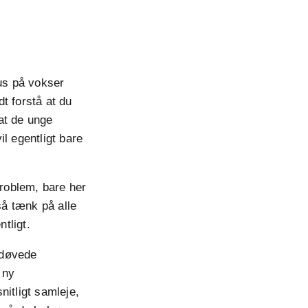
kus på vokser
dt forstå at du
at de unge
l egentligt bare
problem, bare her
så tænk på alle
tligt.
edøvede
 ny
nitligt samleje,