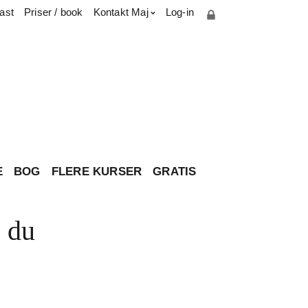
ast
Priser / book
Kontakt Maj
Log-in
Cookie- og privatlivspolitik
Parterapiuddannelse
Presse & medie
Har du spørgsmål til brevkassen?
Om Maj
Kontakt
E
BOG
FLERE KURSER
GRATIS
n du