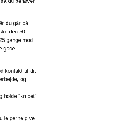
– så du behøver
år du går på
aske den 50
n 25 gange mod
ve gode
 kontakt til dit
arbejde, og
 holde ”knibet”
ulle gerne give
.