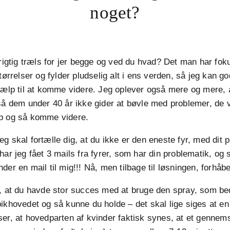
noget?
 rigtig træls for jer begge og ved du hvad? Det man har fo
tørrelser og fylder pludselig alt i ens verden, så jeg kan go
jælp til at komme videre. Jeg oplever også mere og mere, 
så dem under 40 år ikke gider at bøvle med problemer, de vi
p og så komme videre.
g skal fortælle dig, at du ikke er den eneste fyr, med dit 
har jeg fået 3 mails fra fyrer, som har din problematik, og 
er en mail til mig!!! Nå, men tilbage til løsningen, forhåben
g, at du havde stor succes med at bruge den spray, som b
ikhovedet og så kunne du holde – det skal lige siges at en
er, at hovedparten af kvinder faktisk synes, at et gennems