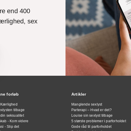
ere end 400
ærlighed, sex
ine forløb
Artikler
 Kærlighed
Manglende sexlyst
xlysten tilbage
Parterapi – Hvad er det?
din seksualitet
Louise sin sexlyst tilbage
skab - Kom videre
5 største problemer i parforholdet
si - Slip det
Gode råd til parforholdet