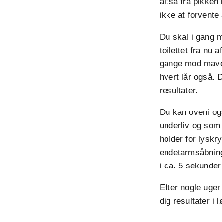
altså fra pikken
ikke at forvente 
Du skal i gang m
toilettet fra nu
gange mod maves
hvert lår også. 
resultater.
Du kan oveni ogs
underliv og som
holder for lyskr
endetarmsåbninge
i ca. 5 sekunder
Efter nogle uger
dig resultater i