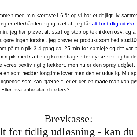
mmen med min kæreste i 6 år og vi har et dejligt liv samm
eg er efterhånden rigtig træt af. jeg får
alt for tidlig udløsn
in. jeg har prøvet alt start og stop op teknikken osv. og al
et gøre ingen forskel. jeg prøvet et produkt som hed stud10
om på min pik 3-4 gang ca. 25 min før samleje og det var 
min pik med sæbe og kunne bage efter dyrke sex og hold
e vores sexliv rigtig lækkert, men nu er den spray udgået, 
e en som hedder longtime lover men den er uduelig. Mit s
lignende som kan hjælpe eller er der en måde man kan gøre
 Eller hva anbefaler du ellers?
Brevkasse:
alt for tidlig udløsning - kan du