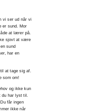
n vi ser ud når vi
ke er sund. Mor
måde at lærer på.
kke sjovt at være
e en sund
ser, har en
l at tage sig af.
ade som om!
ehov og ikke kun
u har lyst til.
 Du får ingen
ommer ikke når