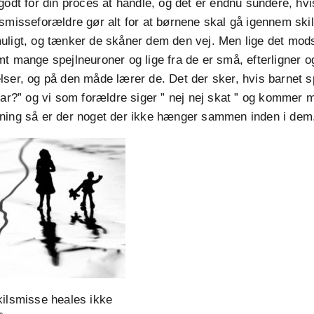
godt for din proces at handle, og det er endnu sundere, hv
smisseforældre gør alt for at børnene skal gå igennem ski
uligt, og tænker de skåner dem den vej. Men lige det mods
t mange spejlneuroner og lige fra de er små, efterligner 
ser, og på den måde lærer de. Det der sker, hvis barnet s
far?” og vi som forældre siger ” nej nej skat ” og kommer m
ning så er der noget der ikke hænger sammen inden i dem
kilsmisse heales ikke