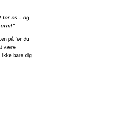
l for os – og
 form!”
ken på før du
at være
 ikke bare dig