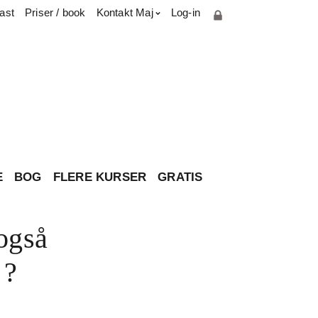
ast
Priser / book
Kontakt Maj
Log-in
Cookie- og privatlivspolitik
Parterapiuddannelse
Presse & medie
Har du spørgsmål til brevkassen?
Om Maj
Kontakt
E
BOG
FLERE KURSER
GRATIS
 også
 ?