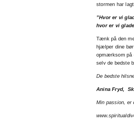
stormen har lagt
”Hvor er vi gla
hvor er vi glad
Tænk på den med
hjælper dine bør
opmærksom på di
selv de bedste b
De bedste hilsn
Anina Fryd, Sk
Min passion, er 
www.spiritualdi