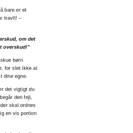
å bare er et
 travlt! –
verskud, om det
et overskud!"
erskue børn
 for slet ikke at
t dine egne.
 det vigtigt du
egår den fejl,
 der skal ordnes
lig en vis portion