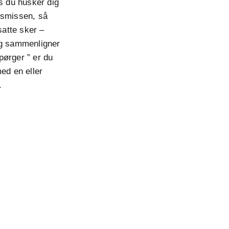
is du husker dig
lsmissen, så
atte sker –
og sammenligner
pørger ” er du
ed en eller
.