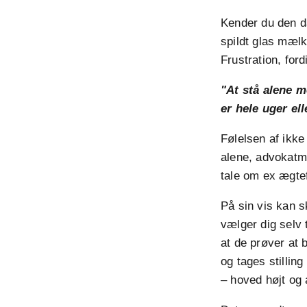
Kender du den då
spildt glas mælk
Frustration, ford
"At stå alene m
er hele uger el
Følelsen af ikke
alene, advokatmø
tale om ex ægtef
På sin vis kan s
vælger dig selv 
at de prøver at 
og tages stilling
– hoved højt og 