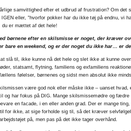
rlige samvittighed efter et udbrud af frustration? Om det s
 IGEN eller, ”hvorfor pokker har du ikke tøj på endnu, vi har
i du er mættet af det hele!
ed børnene efter en skilsmisse er noget, der kræver o
ler bare en weekend, og er der noget du ikke har… er d
 at slå til, ikke kunne nå det hele og slet ikke at kunne ov
der, statsamt, flytning, familiens og exfamiliens reaktioner,
ællens følelser, børnenes og sidst men absolut ikke minds
kilsmissen være god nok eller måske ikke – uanset hvad, er
til og har fokus på DIG. Mange skilsmissemødre og fædre b
bevare en facade, i en eller anden grad. Der er mange ting,
 til for ikke, at sige forholde sig til, så det kræver selvfølge
arbejdstøjet på, men pas på det ikke tager overhånd.