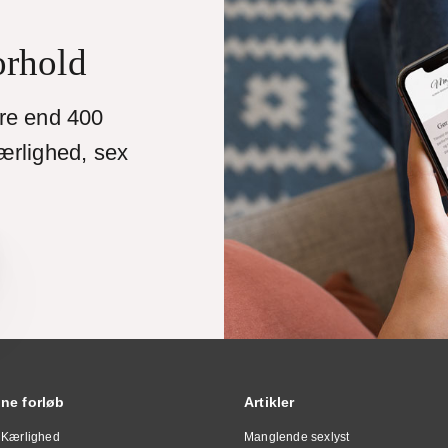
orhold
ere end 400
ærlighed, sex
ine forløb
Artikler
 Kærlighed
Manglende sexlyst