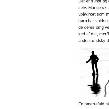
Det er sundt og 
selv. Mange skil
upåvirket som m
børn har voldsom
de deres omgivel
ked af det, mor/
anden, undskyld
En smertefuld s