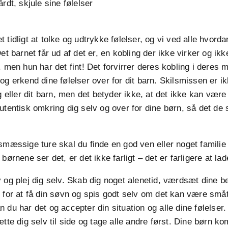
rdt, skjule sine følelser
tidligt at tolke og udtrykke følelser, og vi ved alle hvorda
et barnet får ud af det er, en kobling der ikke virker og ik
, men hun har det fint! Det forvirrer deres kobling i deres 
og erkend dine følelser over for dit barn. Skilsmissen er i
ig eller dit barn, men det betyder ikke, at det ikke kan vær
utentisk omkring dig selv og over for dine børn, så det de 
smæssige ture skal du finde en god ven eller noget familie ti
børnene ser det, er det ikke farligt – det er farligere at l
 og plej dig selv. Skab dig noget alenetid, værdsæt dine b
 for at få din søvn og spis godt selv om det kan være småt d
 du har det og accepter din situation og alle dine følelser.
ætte dig selv til side og tage alle andre først. Dine børn k