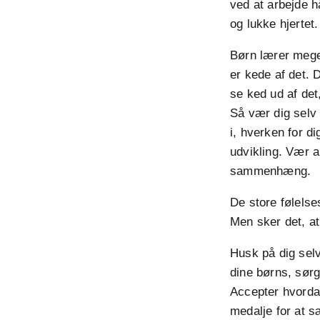
ved at arbejde hå
og lukke hjertet.
Børn lærer meget 
er kede af det. D
se ked ud af det
Så vær dig selv 
i, hverken for d
udvikling. Vær a
sammenhæng.
De store følelse
Men sker det, at 
Husk på dig selv
dine børns, sørg
Accepter hvordan
medalje for at s