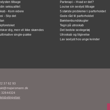
xlysten tilbage
Parterapi – Hvad er det?
din seksualitet
Louise sin sexlyst tilbage
skab - Kom videre
5 største problemer i parforholdet
si - Slip det
Gode råd til parforholdet
lan
Bækkenbundskugler
Nyforelsket
Tegn på utroskab
elsker dig, men vil ikke skændes
Det bedste sexlegetøj
ultimative single-pakke
Utroskab og tilgivelse
Lav sexlyst hos unge kvinder
22 37 62 93
akt@majwismann.dk
 32844324
elsbetingelser