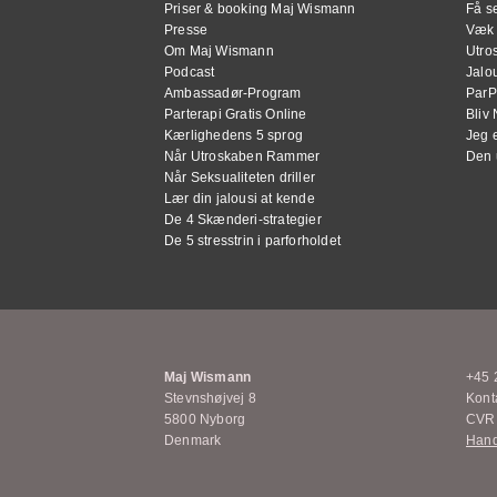
Priser & booking Maj Wismann
Få se
Presse
Væk 
Om Maj Wismann
Utro
Podcast
Jalou
Ambassadør-Program
ParP
Parterapi Gratis Online
Bliv 
Kærlighedens 5 sprog
Jeg 
Når Utroskaben Rammer
Den 
Når Seksualiteten driller
Lær din jalousi at kende
De 4 Skænderi-strategier
De 5 stresstrin i parforholdet
Maj Wismann
+45 
Stevnshøjvej 8
Kont
5800 Nyborg
CVR:
Denmark
Hand