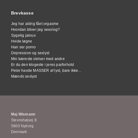
Brevkasse
Jeg har aldrig fået orgasme
Hvordan bliver jeg sexolog?
Sygelig jaloux
Hvide løgne
Han ser porno
Depression og sexlyst
Min kæreste skriver med andre
Er du den klogeste i jeres parforhold
Peter havde MASSER af lyst, bare ikke...
Mænds sexlyst
Maj Wismann
Stevnshøjvej 8
5800 Nyborg
Denmark