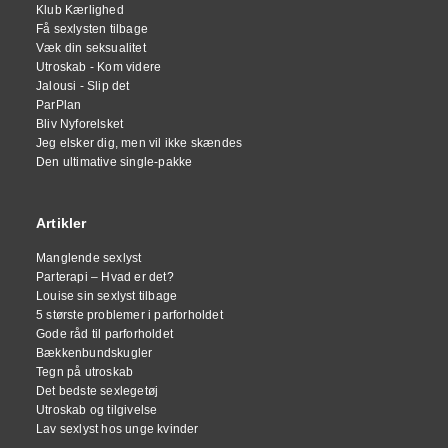
Klub Kærlighed
Få sexlysten tilbage
Væk din seksualitet
Utroskab - Kom videre
Jalousi - Slip det
ParPlan
Bliv Nyforelsket
Jeg elsker dig, men vil ikke skændes
Den ultimative single-pakke
Artikler
Manglende sexlyst
Parterapi – Hvad er det?
Louise sin sexlyst tilbage
5 største problemer i parforholdet
Gode råd til parforholdet
Bækkenbundskugler
Tegn på utroskab
Det bedste sexlegetøj
Utroskab og tilgivelse
Lav sexlyst hos unge kvinder