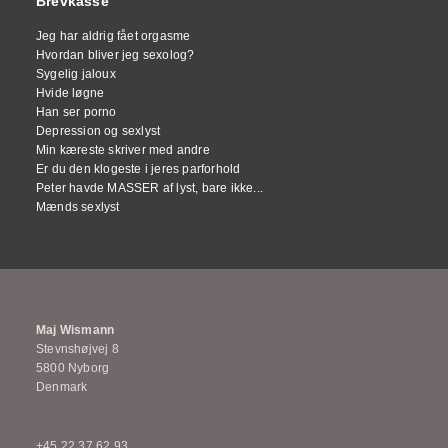
Brevkasse
Jeg har aldrig fået orgasme
Hvordan bliver jeg sexolog?
Sygelig jaloux
Hvide løgne
Han ser porno
Depression og sexlyst
Min kæreste skriver med andre
Er du den klogeste i jeres parforhold
Peter havde MASSER af lyst, bare ikke...
Mænds sexlyst
Maj Wismann
Stevnshøjvej 8
5800 Nyborg
Denmark
+45 22 37 62 93