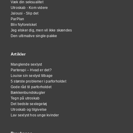
Væk din seksualitet
Utroskab - Kom videre
Jalousi - Slip det
ParPlan
Bliv Nyforelsket
Jeg elsker dig, men vil ikke skændes
Den ultimative single-pakke
Artikler
Manglende sexlyst
Parterapi – Hvad er det?
Louise sin sexlyst tilbage
5 største problemer i parforholdet
Gode råd til parforholdet
Bækkenbundskugler
Tegn på utroskab
Det bedste sexlegetøj
Utroskab og tilgivelse
Lav sexlyst hos unge kvinder