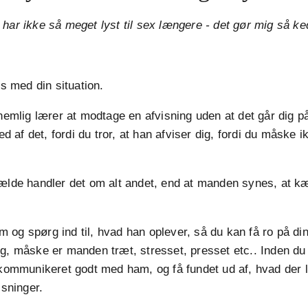
 har ikke så meget lyst til sex længere - det gør mig så ke
ls med din situation.
 nemlig lærer at modtage en afvisning uden at det går dig på
ked af det, fordi du tror, at han afviser dig, fordi du måske i
fælde handler det om alt andet, end at manden synes, at k
og spørg ind til, hvad han oplever, så du kan få ro på di
g, måske er manden træt, stresset, presset etc.. Inden du
 kommunikeret godt med ham, og få fundet ud af, hvad der li
isninger.