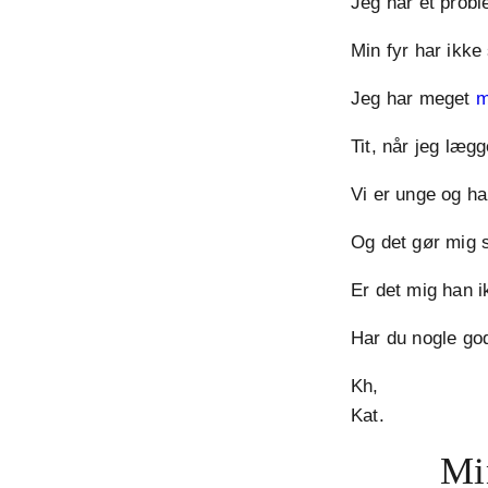
Jeg har et prob
Min fyr har ikke
Jeg har meget
m
Tit, når jeg lægg
Vi er unge og han
Og det gør mig s
Er det mig han ik
Har du nogle god
Kh,
Kat.
Min