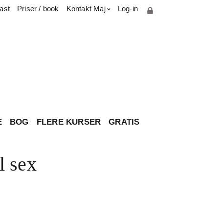
ast
Priser / book
Kontakt Maj
Log-in
Cookie- og privatlivspolitik
Parterapiuddannelse
Presse & medie
Har du spørgsmål til brevkassen?
Om Maj
Kontakt
E
BOG
FLERE KURSER
GRATIS
l sex