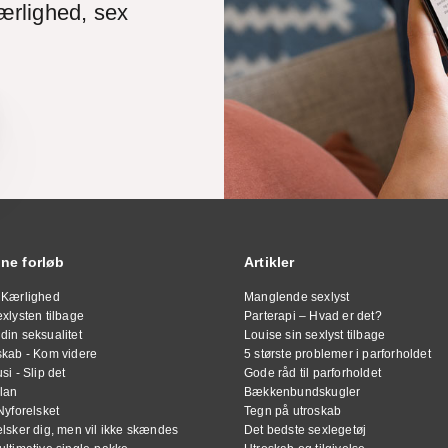
ærlighed, sex
ine forløb
Artikler
 Kærlighed
Manglende sexlyst
xlysten tilbage
Parterapi – Hvad er det?
din seksualitet
Louise sin sexlyst tilbage
skab - Kom videre
5 største problemer i parforholdet
si - Slip det
Gode råd til parforholdet
lan
Bækkenbundskugler
Nyforelsket
Tegn på utroskab
elsker dig, men vil ikke skændes
Det bedste sexlegetøj