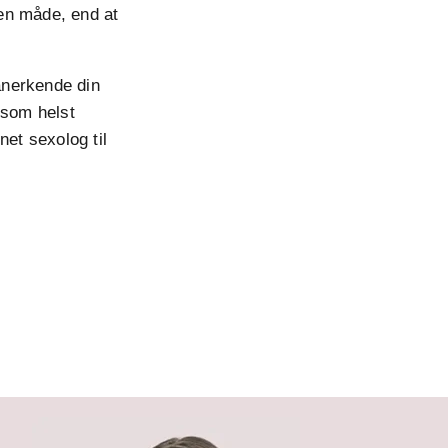
den måde, end at
anerkende din
 som helst
net sexolog til