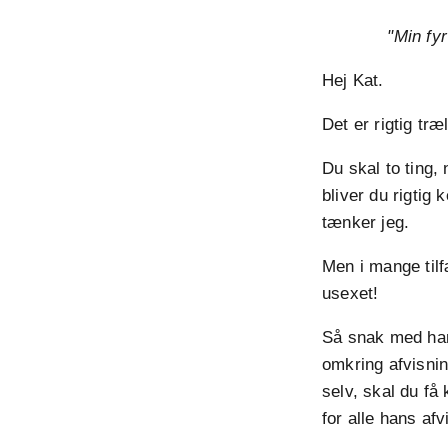
"Min fyr
Hej Kat.
Det er rigtig træ
Du skal to ting,
bliver du rigtig 
tænker jeg.
Men i mange til
usexet!
Så snak med ham 
omkring afvisnin
selv, skal du få
for alle hans afv