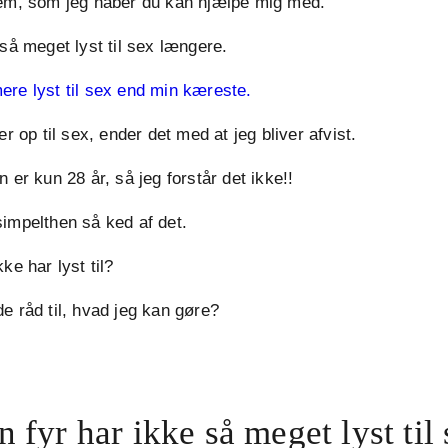
lem, som jeg håber du kan hjælpe mig med.
 så meget lyst til sex længere.
ere lyst til sex end min kæreste.
er op til sex, ender det med at jeg bliver afvist.
 er kun 28 år, så jeg forstår det ikke!!
impelthen så ked af det.
ke har lyst til?
e råd til, hvad jeg kan gøre?
 fyr har ikke så meget lyst til