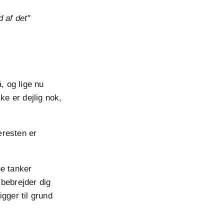
d af det"
, og lige nu
kke er dejlig nok,
æresten er
ne tanker
 bebrejder dig
gger til grund