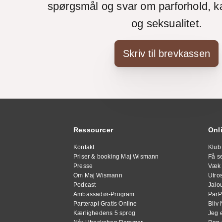
spørgsmål og svar om parforhold, k
og seksualitet.
Skriv til brevkassen
Ressourcer
Onl
Kontakt
Klub
Priser & booking Maj Wismann
Få se
Presse
Væk 
Om Maj Wismann
Utro
Podcast
Jalou
Ambassadør-Program
ParP
Parterapi Gratis Online
Bliv 
Kærlighedens 5 sprog
Jeg 