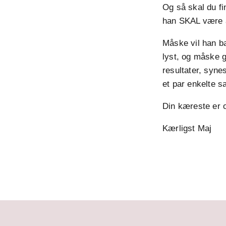
Og så skal du fi
han SKAL være a
Måske vil han b
lyst, og måske g
resultater, syne
et par enkelte s
Din kæreste er 
Kærligst Maj