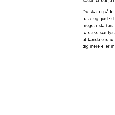
sådan er det jo m
Du skal også for
have og guide d
meget i starten,
forelskelses ly
at tænde endnu 
dig mere eller mi