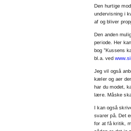
Den hurtige mode
undervisning i 
af og bliver pro
Den anden muligh
periode. Her kan
bog ”Kussens kat
bl.a. ved
www.si
Jeg vil også anb
kæler og aer de
har du modet, k
lære. Måske skal 
I kan også skriv
svarer på. Det 
for at få kritik,