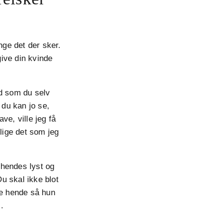
nge det der sker.
give din kvinde
ærd som du selv
 du kan jo se,
ve, ville jeg få
 lige det som jeg
 hendes lyst og
Du skal ikke blot
e hende så hun
.