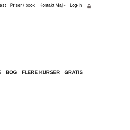
ast
Priser / book
Kontakt Maj
Log-in
Cookie- og privatlivspolitik
Parterapiuddannelse
Presse & medie
Har du spørgsmål til brevkassen?
Om Maj
Kontakt
E
BOG
FLERE KURSER
GRATIS