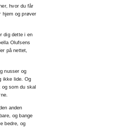
ner, hvor du får
r hjem og prøver
 dig dette i en
bella Olufsens
er på nettet,
og nusser og
 ikke lide. Og
t og som du skal
rne.
 den anden
rbare, og bange
ive bedre, og