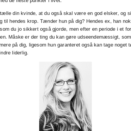
ed de fleste punkter i livet.
tælle din kvinde, at du også skal være en god elsker, og s
ig til hendes krop. Tænder hun på dig? Hendes ex, han no
 som du jo sikkert også gjorde, men efter en periode i et for
sten. Måske er der ting du kan gøre udseendemæssigt, som 
mere på dig, ligesom hun garanteret også kan tage noget t
ndre liderlig.