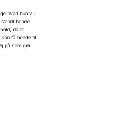
ige hvad hun vil
k tændt hende
hold, daler
kan få hende til
øj på som gør