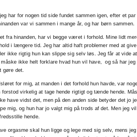
eg har for nogen tid side fundet sammen igen, efter et par 
a hinanden var vi sammen i mange år, og har børn sammen.
t fra hinanden, har vi begge været i forhold. Mine lidt me
hold i længere tid. Jeg har altid haft problemer med at giv
ler ikke rigtig hun kan slippe sig selv løs. Jeg får at vide a
 måske ikke helt forklare hvad hun vil have, og så har jeg 
t gøre det.
sløret for mig, at manden i det forhold hun havde, var nog
n forstod virkelig at tage hende rigtigt og tænde hende. Mås
ikke have vidst det, men på den anden side betyder det jo je
pe mig, og hun har jo valgt mig på trods af det. Men jeg vil
fredsstille hende.
ve orgasme skal hun ligge og lege med sig selv, mens jeg 