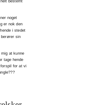
 helt bestemt
vner noget
eg er nok den
 hende i stedet
 berører sin
r mig at kunne
for tage hende
forspil for at vi
jungle???
relsker