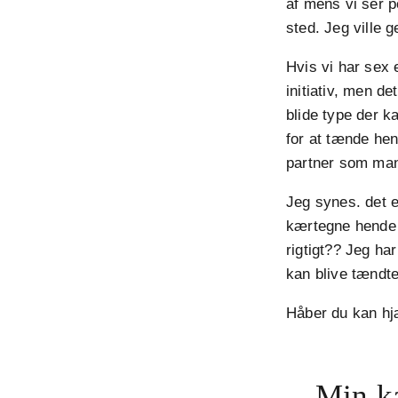
af mens vi ser p
sted. Jeg ville 
Hvis vi har sex 
initiativ, men d
blide type der k
for at tænde hen
partner som man
Jeg synes. det e
kærtegne hende r
rigtigt?? Jeg har
kan blive tændte
Håber du kan hj
Min kæ