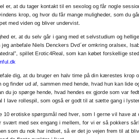
l er, at du tager kontakt til en sexolog og får nogle sessio
kvindens krop, og hvor du får mange muligheder, som du gå
ppet med viden og bliver undervist.
ed er, at du selv går i gang med et selvstudium og helliger
 jeg anbefale Niels Denckers Dvd´er omkring oralsex, Isa
edral”, spillet Erotic4Real, som kan købet forskellige sted
nful.dk
efale dig, at du bruger en halv time på din kærestes krop 
n og finder ud af, sammen med hende, hvad hun kan lide og
an du jo spørge hende, hvad hendes ex gjorde som var fed
I lave rollespil, som også er godt til at sætte gang i lyste
e 10 erotiske spørgsmål ned hver, som I gerne vil have at
er svært med sex engang i mellem, for vi er så pokkers så
 men som du nok har indset, så er det jo vejen frem til at bl