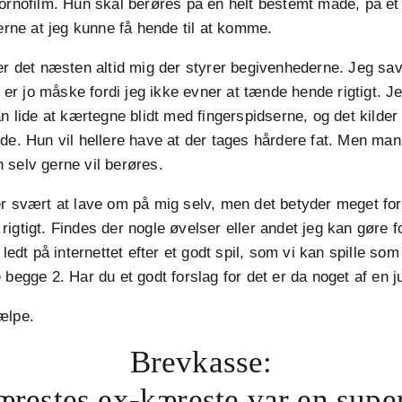
ornofilm. Hun skal berøres på en helt bestemt måde, på et
gerne at jeg kunne få hende til at komme.
er det næsten altid mig der styrer begivenhederne. Jeg sa
et er jo måske fordi jeg ikke evner at tænde hende rigtigt. J
an lide at kærtegne blidt med fingerspidserne, og det kilder
de. Hun vil hellere have at der tages hårdere fat. Men man
 selv gerne vil berøres.
r svært at lave om på mig selv, men det betyder meget fo
igtigt. Findes der nogle øvelser eller andet jeg kan gøre 
 ledt på internettet efter et godt spil, som vi kan spille som 
 begge 2. Har du et godt forslag for det er da noget af en 
ælpe.
Brevkasse:
restes ex-kæreste var en supe