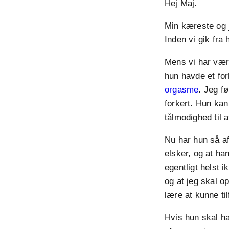
Hej Maj.
Min kæreste og j
Inden vi gik fr
Mens vi har være
hun havde et for
orgasme
. Jeg fø
forkert. Hun kan
tålmodighed til a
Nu har hun så af
elsker, og at ha
egentligt helst 
og at jeg skal op
lære at kunne til
Hvis hun skal ha