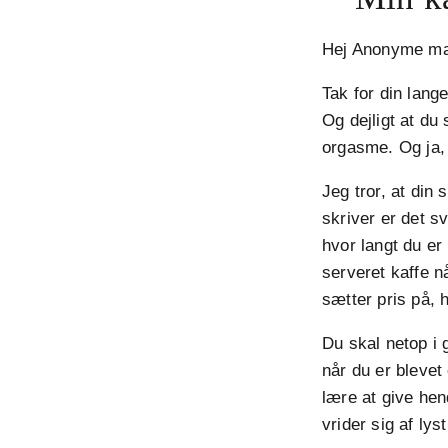
Hej Anonyme m
Tak for din lang
Og dejligt at du
orgasme. Og ja,
Jeg tror, at din 
skriver er det s
hvor langt du er
serveret kaffe n
sætter pris på, h
Du skal netop i
når du er blevet 
lære at give he
vrider sig af lys