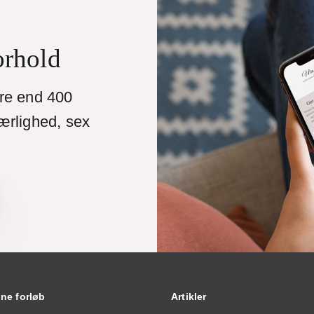
orhold
ere end 400
ærlighed, sex
ine forløb
Artikler