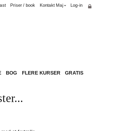
ast
Priser / book
Kontakt Maj
Log-in
Cookie- og privatlivspolitik
Parterapiuddannelse
Presse & medie
Har du spørgsmål til brevkassen?
Om Maj
Kontakt
E
BOG
FLERE KURSER
GRATIS
er...