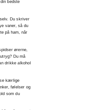
 din bedste
selv. Du skriver
nye vaner, så du
nte på ham, når
 spidser ørerne,
u utryg? Du må
an drikke alkohol
se kærlige
anker, følelser og
hold som du