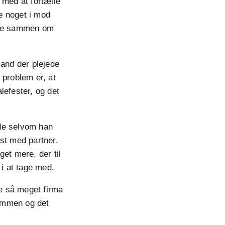
 med at fortælle
ke noget i mod
være sammen om
and der plejede
 problem er, at
lefester, og det
jde selvom han
est med partner,
et mere, der til
 i at tage med.
e så meget firma
sammen og det