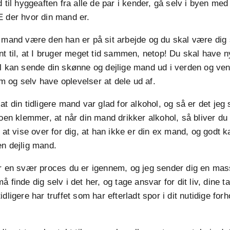
d til hyggeaften fra alle de par i kender, gå selv i byen med
E der hvor din mand er.
 mand være den han er på sit arbejde og du skal være dig 
nt til, at I bruger meget tid sammen, netop! Du skal have 
il kan sende din skønne og dejlige mand ud i verden og ve
 og selv have oplevelser at dele ud af.
at din tidligere mand var glad for alkohol, og så er det jeg
koen klemmer, at når din mand drikker alkohol, så bliver d
, at vise over for dig, at han ikke er din ex mand, og godt k
n dejlig mand.
er en svær proces du er igennem, og jeg sender dig en mas
 finde dig selv i det her, og tage ansvar for dit liv, dine t
dligere har truffet som har efterladt spor i dit nutidige for