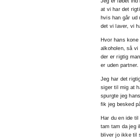
Jeg er løbet ind
at vi har det ri
hvis han går ud
det vi laver, vi
Hvor hans kone 
alkoholen, så vi
der er rigtig ma
er uden partner.
Jeg har det rigt
siger til mig at 
spurgte jeg hans
fik jeg besked p
Har du en ide t
tam tam da jeg i
bliver jo ikke t