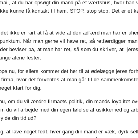
 mail, at du har opsøgt din mand på et værtshus, hvor han
 ikke kunne få kontakt til ham. STOP, stop stop. Det er et
 det ikke er rart at få at vide at den adfærd man har er u
 punktum. Når man gerne vil have ret, så retfærdiggør man
nder beviser på, at man har ret, så som du skriver, at jere
mange alene fester.
pe nu, for ellers kommer det her til at ødelægge jeres for
et firma, hvor det forventes at man går til de sammenkomst
eget klart for dig.
u, om du vil ændre firmaets politik, din mands loyalitet ov
 om du vil arbejde med din egen følelse af usikkerhed og ar
fylde din tid ud?
ig, at lave noget fedt, hver gang din mand er væk, dyrk self