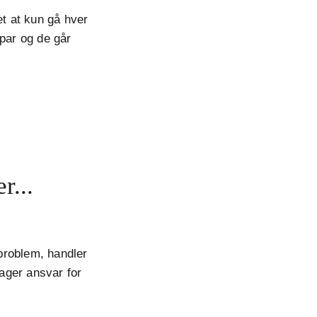
et at kun gå hver
 par og de går
r...
 problem, handler
tager ansvar for