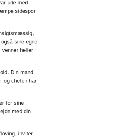
 var ude med
 kæmpe sidespor
hensigtsmæssig,
 også sine egne
s venner heller
hold. Din mand
er og chefen har
er for sine
bejde med din
loving, inviter