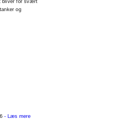
t bliver for svært
 tanker og
06
- Læs mere