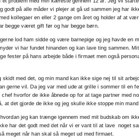
 i et problem med min kæreste gennem 12 år. Jeg vil starte
gtig godt på alle måder vi plejer at gå ud sammen jeg har ik
 med kollegaer en eller 2 gange om året og holder af at 
 har begge været gift før og har begge børn.
gerne lod ham sidde og være barnepige og jeg havde en m
 nyder vi har fundet hinanden og kan lave ting sammen. Mit
nge fester på hans arbejde både i firmaet men også persona
ig skidt med det, og min mand kan ikke sige nej til sit arbe
han gerne vil. Da jeg var med ude at grille i sommer til en f
 chef hvorfor de ikke åbnede op for at tage partner med nog
å, at det gjorde de ikke og jeg skulle ikke stoppe min mand
il hvordan jeg kan trænge igennem med mit budskab om ikk
kke har det godt med det når vi er vant til at lave noget 
il så meget når han skal så meget ud med firmaet.