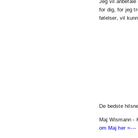
Jeg vil anbefale 
for dig, for jeg 
følelser, vil ku
De bedste hilsn
Maj Wismann - K
om Maj her <---