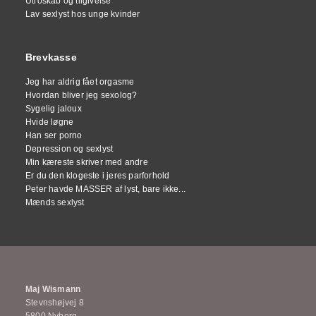
Utroskab og tilgivelse
Lav sexlyst hos unge kvinder
Brevkasse
Jeg har aldrig fået orgasme
Hvordan bliver jeg sexolog?
Sygelig jaloux
Hvide løgne
Han ser porno
Depression og sexlyst
Min kæreste skriver med andre
Er du den klogeste i jeres parforhold
Peter havde MASSER af lyst, bare ikke...
Mænds sexlyst
Maj Wismann
Stevnshøjvej 8