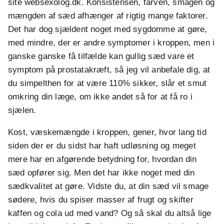
site websexolog.dk. Konsistensen, farven, smagen og
mængden af sæd afhænger af rigtig mange faktorer.
Det har dog sjældent noget med sygdomme at gøre,
med mindre, der er andre symptomer i kroppen, men i
ganske ganske få tilfælde kan gullig sæd vare et
symptom på prostatakræft, så jeg vil anbefale dig, at
du simpelthen for at være 110% sikker, slår et smut
omkring din læge, om ikke andet så for at få ro i
sjælen.
Kost, væskemængde i kroppen, gener, hvor lang tid
siden der er du sidst har haft udløsning og meget
mere har en afgørende betydning for, hvordan din
sæd opfører sig. Men det har ikke noget med din
sædkvalitet at gøre. Vidste du, at din sæd vil smage
sødere, hvis du spiser masser af frugt og skifter
kaffen og cola ud med vand? Og så skal du altså lige