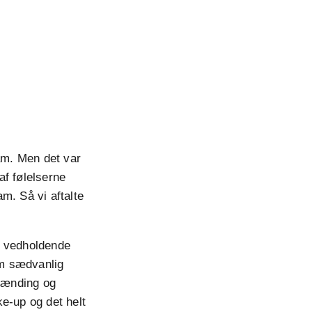
ham. Men det var
af følelserne
m. Så vi aftalte
t vedholdende
om sædvanlig
pænding og
e-up og det helt