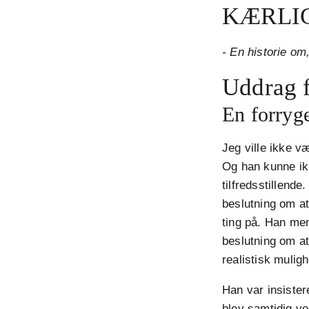
KÆRLI
- En historie om
Uddrag f
En forryg
Jeg ville ikke v
Og han kunne ik
tilfredsstillend
beslutning om at
ting på. Han men
beslutning om a
realistisk muligh
Han var insiste
blev samtidig v