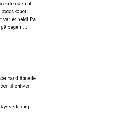
rdrende uden at
 klædeskabet:
 var et held! På
t på bagen …
ende hånd åbnede
der til enhver
an kyssede mig