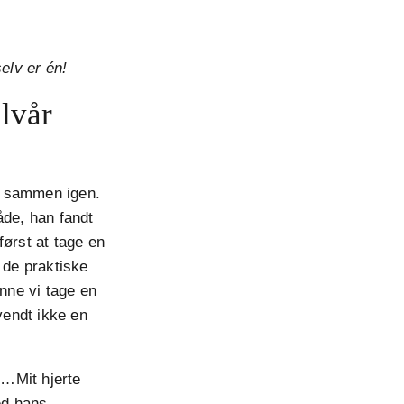
elv er én!
lvår
de sammen igen.
de, han fandt
først at tage en
 de praktiske
unne vi tage en
vendt ikke en
r…Mit hjerte
ed hans