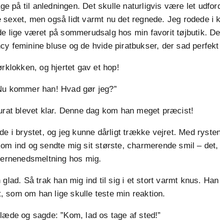
tage på til anledningen. Det skulle naturligvis være let udfo
 sexet, men også lidt varmt nu det regnede. Jeg rodede i
e lige været på sommerudsalg hos min favorit tøjbutik. Det
cy feminine bluse og de hvide piratbukser, der sad perfek
d dørklokken, og hjertet gav et hop!
Nu kommer han! Hvad gør jeg?”
kurat blevet klar. Denne dag kom han meget præcist!
de i brystet, og jeg kunne dårligt trække vejret. Med ryst
om ind og sendte mig sit største, charmerende smil – det, 
 kernenedsmeltning hos mig.
 glad. Så trak han mig ind til sig i et stort varmt knus. H
dt, som om han lige skulle teste min reaktion.
læde og sagde: ”Kom, lad os tage af sted!”