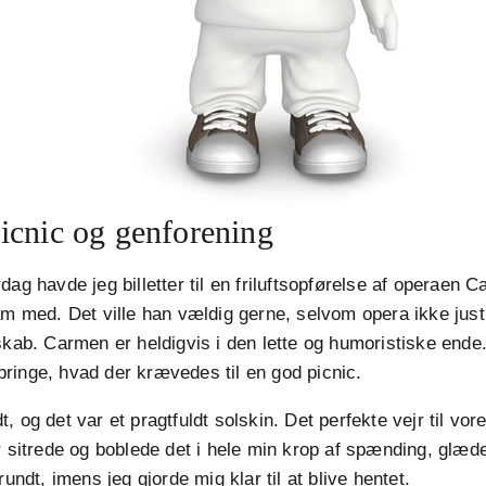
icnic og genforening
dag havde jeg billetter til en friluftsopførelse af operaen 
am med. Det ville han vældig gerne, selvom opera ikke jus
skab. Carmen er heldigvis i den lette og humoristiske ende.
ringe, hvad der krævedes til en god picnic.
 og det var et pragtfuldt solskin. Det perfekte vejr til vore
r sitrede og boblede det i hele min krop af spænding, glæde
rundt, imens jeg gjorde mig klar til at blive hentet.