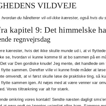
GHEDENS VILDVEJE
, hvordan du håndterer vil-vil-ikke kærester, også hvis du s
ra kapitel 9: Det himmelske ha
ende regnvejrsdag
ære kærester, hvis det ikke skulle munde ud i, at vi flytte
ke se, hvordan vi kunne komme til at bo sammen på en må
e. Det var Den gordiske knude! Jeg mente, det handlede om 
 flytte sammen. Derefter ville vi kunne finde måder at løse
te omvendt, at vi først skulle løse de praktiske ting, så k
t flytte sammen igen. At nøjes med at være venner var om
ed. Vores tiltrækning var alt for stærk.
rende omkring vores kontakt! Sendte næsten dagligt sms’e
ed at gøre ondt og længtes usigeligt efter ham. Sammen m