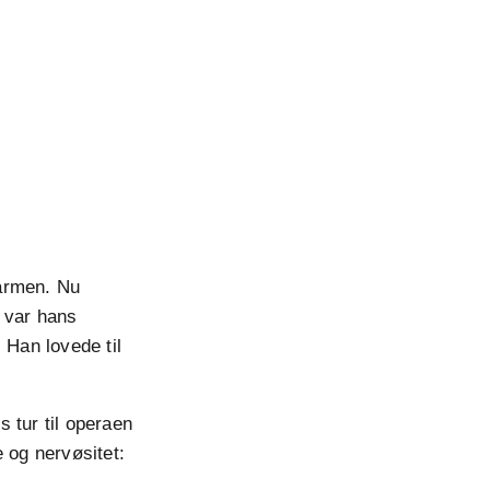
Carmen. Nu
t var hans
 Han lovede til
s tur til operaen
 og nervøsitet: