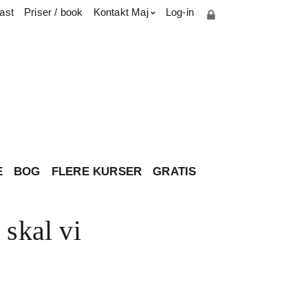
ast
Priser / book
Kontakt Maj
Log-in
Cookie- og privatlivspolitik
Parterapiuddannelse
Presse & medie
Har du spørgsmål til brevkassen?
Om Maj
Kontakt
E
BOG
FLERE KURSER
GRATIS
 skal vi