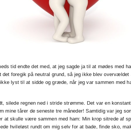
åneds tid endte det med, at jeg sagde ja til at mødes med 
at det foregik på neutral grund, så jeg ikke blev overvældet 
ikke lyst til at sidde og græde, når jeg var sammen med ha
t, silede regnen ned i stride strømme. Det var en konstan
m mine tårer de seneste tre måneder! Samtidig var jeg s
er at skulle være sammen med ham: Min krop sitrede af s
de hvileløst rundt om mig selv for at bade, finde sko, mak