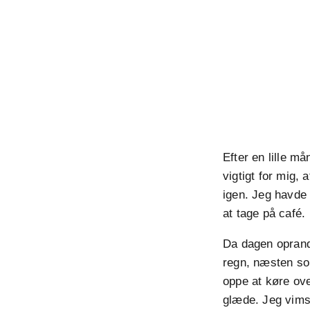
Efter en lille m
vigtigt for mig, 
igen. Jeg havde 
at tage på café.
Da dagen oprand
regn, næsten so
oppe at køre ov
glæde. Jeg vimse