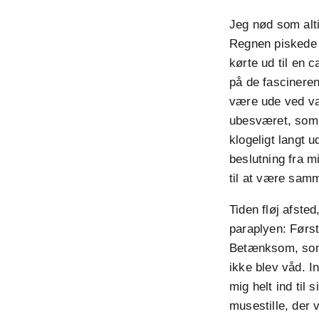
Jeg nød som alti
Regnen piskede 
kørte ud til en 
på de fascineren
være ude ved va
ubesværet, som 
klogeligt langt u
beslutning fra mi
til at være sam
Tiden fløj afste
paraplyen: Først
Betænksom, som 
ikke blev våd. I
mig helt ind til
musestille, der 