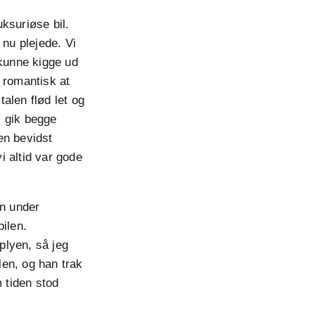
ksuriøse bil.
nu plejede. Vi
 kunne kigge ud
 romantisk at
len flød let og
i gik begge
 en bevidst
i altid var gode
en under
ilen.
plyen, så jeg
len, og han trak
m tiden stod