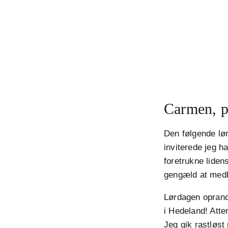
Carmen, p
Den følgende lør
inviterede jeg h
foretrukne liden
gengæld at medb
Lørdagen oprandt,
i Hedeland! Atte
Jeg gik rastløst 