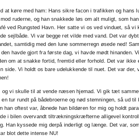
d at køre med ham: Hans sikre facon i trafikken og hans lu
mod ruderne, og han snakkede løs om alt muligt, som han 
café ved Rungsted Havn. Her satte vi os ved vinduet, så vi
de sejlbåde. Vi var begge ret vilde med vand. Det var dybt
ndet, samtidig med den lune sommerregn øsede ned! Samta
den havde gjort fra første dag, vi havde mødt hinanden. V
den om at snakke fortid, fremtid eller forhold. Det var ikke
n side. Vi holdt os bare udelukkende til nuet. Det var der, v
men!
d, og vi skulle til at vende næsen hjemad. Vi gik tæt samm
 en tur rundt på bådebroerne og nød stemningen, så ud til b
han oftest var, åbnede han bildøren for mig og holdt para
nde i bilen overvandt tiltrækningskræfterne alligevel kontrol
 sig. Han kyssede mig derpå inderligt og længe. Det var, so
var blot dette intense NU!