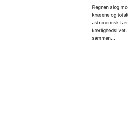
Regnen slog mod 
knæene og totalt
astronomisk tæn
kærlighedslivet,
sammen…