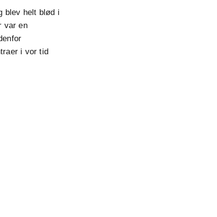
blev helt blød i
r var en
denfor
raer i vor tid