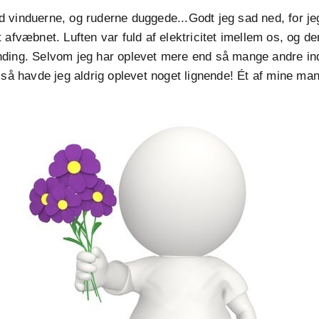
vinduerne, og ruderne duggede...Godt jeg sad ned, for jeg 
 afvæbnet. Luften var fuld af elektricitet imellem os, og de
ding. Selvom jeg har oplevet mere end så mange andre in
 så havde jeg aldrig oplevet noget lignende! Ét af mine mant