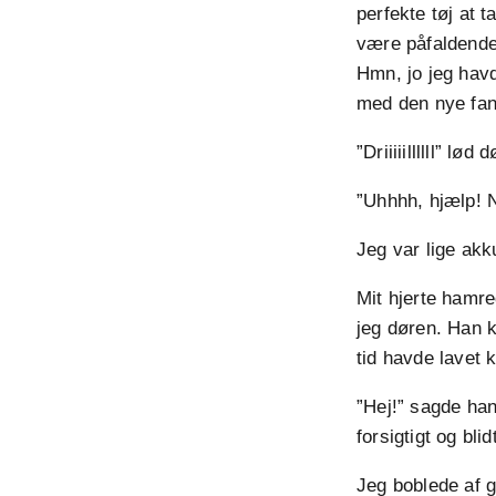
perfekte tøj at 
være påfaldende
Hmn, jo jeg havd
med den nye fan
”Driiiiillllll” lø
”Uhhhh, hjælp! 
Jeg var lige ak
Mit hjerte hamre
jeg døren. Han k
tid havde lavet
”Hej!” sagde han
forsigtigt og bli
Jeg boblede af g