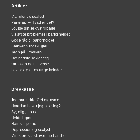
Artikler
Manglende sexlyst
Parterapi – Hvad er det?
Louise sin sexlyst tilbage
5 største problemer i parforholdet
Gode råd til parforholdet
Bækkenbundskugler
Tegn på utroskab
Det bedste sexlegetøj
Utroskab og tilgivelse
Lav sexlyst hos unge kvinder
Brevkasse
Jeg har aldrig fået orgasme
Hvordan bliver jeg sexolog?
Sygelig jaloux
Hvide løgne
Han ser porno
Depression og sexlyst
Min kæreste skriver med andre