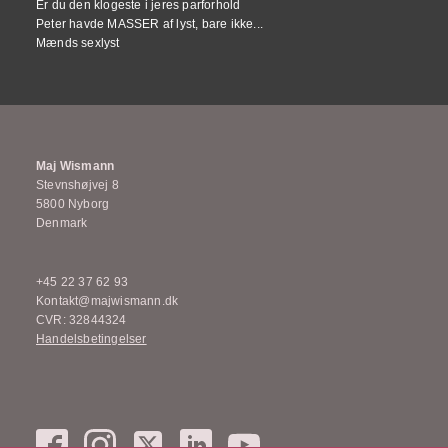
Er du den klogeste i jeres parforhold
Peter havde MASSER af lyst, bare ikke...
Mænds sexlyst
Maj Wismann
Stevnshøjvej 8
5800 Nyborg
Denmark
+45 22 37 62 93
Kontakt@majwismann.dk
CVR: 32844324
Handelsbetingelser