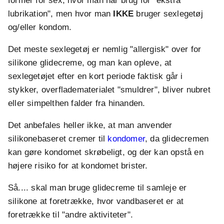
former for sex, hvor man har brug for "ekstra
lubrikation", men hvor man
IKKE
bruger sexlegetøj
og/eller kondom.
Det meste sexlegetøj er nemlig "allergisk" over for
silikone glidecreme, og man kan opleve, at
sexlegetøjet efter en kort periode faktisk går i
stykker, overfladematerialet "smuldrer", bliver nubret
eller simpelthen falder fra hinanden.
Det anbefales heller ikke, at man anvender
silikonebaseret cremer til
kondomer
, da glidecremen
kan gøre kondomet skrøbeligt, og der kan opstå en
højere risiko for at kondomet brister.
Så.... skal man bruge glidecreme til samleje er
silikone at foretrække, hvor vandbaseret er at
foretrække til "andre aktiviteter".