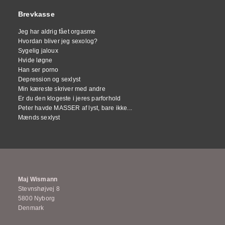
Brevkasse
Jeg har aldrig fået orgasme
Hvordan bliver jeg sexolog?
Sygelig jaloux
Hvide løgne
Han ser porno
Depression og sexlyst
Min kæreste skriver med andre
Er du den klogeste i jeres parforhold
Peter havde MASSER af lyst, bare ikke...
Mænds sexlyst
Maj Wismann
Stevnshøjvej 8
5800 Nyborg
Denmark