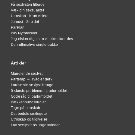
Få sexlysten tilbage
Væk din seksualitet
Utroskab - Kom videre
Jalousi - Slip det
ParPlan
Bliv Nyforelsket
Jeg elsker dig, men vil ikke skændes
Den ultimative single-pakke
Artikler
Manglende sexlyst
Parterapi – Hvad er det?
Louise sin sexlyst tilbage
5 største problemer i parforholdet
Gode råd til parforholdet
Bækkenbundskugler
Tegn på utroskab
Det bedste sexlegetøj
Utroskab og tilgivelse
Lav sexlyst hos unge kvinder