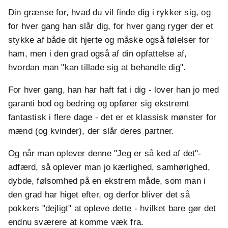
Din grænse for, hvad du vil finde dig i rykker sig, og
for hver gang han slår dig, for hver gang ryger der et
stykke af både dit hjerte og måske også følelser for
ham, men i den grad også af din opfattelse af,
hvordan man "kan tillade sig at behandle dig".
For hver gang, han har haft fat i dig - lover han jo med
garanti bod og bedring og opfører sig ekstremt
fantastisk i flere dage - det er et klassisk mønster for
mænd (og kvinder), der slår deres partner.
Og når man oplever denne "Jeg er så ked af det"-
adfærd, så oplever man jo kærlighed, samhørighed,
dybde, følsomhed på en ekstrem måde, som man i
den grad har higet efter, og derfor bliver det så
pokkers "dejligt" at opleve dette - hvilket bare gør det
endnu sværere at komme væk fra.