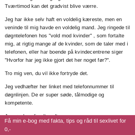
Tværtimod kan det gradvist blive værre.
Jeg har ikke selv haft en voldelig kæreste, men en
veninde til mig havde en voldelig mand. Jeg ringede til
døgntelefonen hos "vold mod kvinder" , som fortalte
mig, at rigtig mange af de kvinder, som de taler med i
telefonen, eller har boende på kvindecentrene siger
"Hvorfor har jeg ikke gjort det her noget før?".
Tro mig ven, du vil ikke fortryde det.
Jeg vedhæfter her linket med telefonnummer til
døgnlinjen. De er super søde, tålmodige og
kompetente.
Jeg ønsker dig alt godt.
Få min e-bog med fakta, tips og råd til sexlivet for
0,-
http://www.lokk.dk/