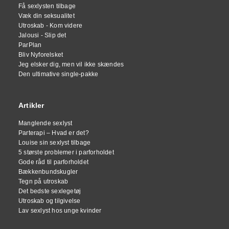
Få sexlysten tilbage
Væk din seksualitet
Utroskab - Kom videre
Jalousi - Slip det
ParPlan
Bliv Nyforelsket
Jeg elsker dig, men vil ikke skændes
Den ultimative single-pakke
Artikler
Manglende sexlyst
Parterapi – Hvad er det?
Louise sin sexlyst tilbage
5 største problemer i parforholdet
Gode råd til parforholdet
Bækkenbundskugler
Tegn på utroskab
Det bedste sexlegetøj
Utroskab og tilgivelse
Lav sexlyst hos unge kvinder