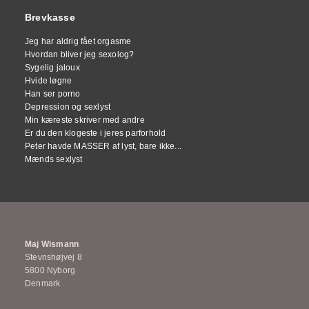
Brevkasse
Jeg har aldrig fået orgasme
Hvordan bliver jeg sexolog?
Sygelig jaloux
Hvide løgne
Han ser porno
Depression og sexlyst
Min kæreste skriver med andre
Er du den klogeste i jeres parforhold
Peter havde MASSER af lyst, bare ikke...
Mænds sexlyst
Maj Wismann
Stevnshøjvej 8
5800 Nyborg
Denmark