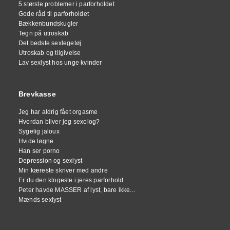
5 største problemer i parforholdet
Gode råd til parforholdet
Bækkenbundskugler
Tegn på utroskab
Det bedste sexlegetøj
Utroskab og tilgivelse
Lav sexlyst hos unge kvinder
Brevkasse
Jeg har aldrig fået orgasme
Hvordan bliver jeg sexolog?
Sygelig jaloux
Hvide løgne
Han ser porno
Depression og sexlyst
Min kæreste skriver med andre
Er du den klogeste i jeres parforhold
Peter havde MASSER af lyst, bare ikke...
Mænds sexlyst