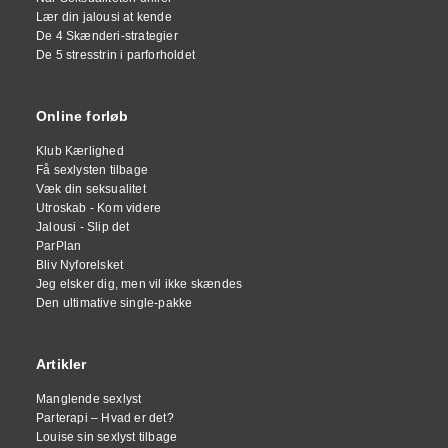
Lær din jalousi at kende
De 4 Skænderi-strategier
De 5 stresstrin i parforholdet
Online forløb
Klub Kærlighed
Få sexlysten tilbage
Væk din seksualitet
Utroskab - Kom videre
Jalousi - Slip det
ParPlan
Bliv Nyforelsket
Jeg elsker dig, men vil ikke skændes
Den ultimative single-pakke
Artikler
Manglende sexlyst
Parterapi – Hvad er det?
Louise sin sexlyst tilbage