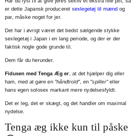
Har du lyst til at give jeres sexliv et ekstra lille pift, så
er dette Japansk produceret
sexlegetøj til mænd
og
par, måske noget for jer.
Det har i øvrigt været det bedst sælgende stykke
sexlegetøj i Japan i en lang periode, og der er der
faktisk nogle gode grunde til.
Dem får du herunder.
Fidusen med Tenga Æg er
, at det hjælper dig eller
ham, med at gøre en
"håndtrold"
, en
"spiller"
eller
hans egen solosex markant mere nydelsesfyldt.
Det er leg, det er skægt, og det handler om maximal
nydelse.
Tenga æg ikke kun til påske