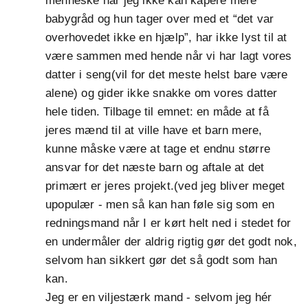
menneske når jeg ikke kan kapere mere
babygråd og hun tager over med et “det var
overhovedet ikke en hjælp”, har ikke lyst til at
være sammen med hende når vi har lagt vores
datter i seng(vil for det meste helst bare være
alene) og gider ikke snakke om vores datter
hele tiden. Tilbage til emnet: en måde at få
jeres mænd til at ville have et barn mere,
kunne måske være at tage et endnu større
ansvar for det næste barn og aftale at det
primært er jeres projekt.(ved jeg bliver meget
upopulær - men så kan han føle sig som en
redningsmand når I er kørt helt ned i stedet for
en undermåler der aldrig rigtig gør det godt nok,
selvom han sikkert gør det så godt som han
kan.
Jeg er en viljestærk mand - selvom jeg hér