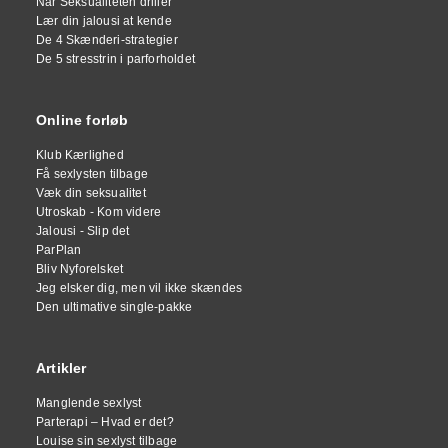
Når Seksualiteten driller
Lær din jalousi at kende
De 4 Skænderi-strategier
De 5 stresstrin i parforholdet
Online forløb
Klub Kærlighed
Få sexlysten tilbage
Væk din seksualitet
Utroskab - Kom videre
Jalousi - Slip det
ParPlan
Bliv Nyforelsket
Jeg elsker dig, men vil ikke skændes
Den ultimative single-pakke
Artikler
Manglende sexlyst
Parterapi – Hvad er det?
Louise sin sexlyst tilbage