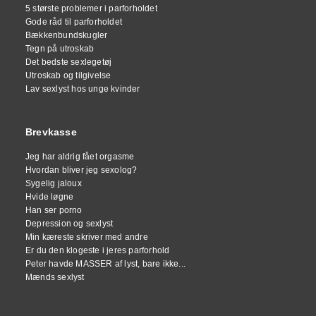
5 største problemer i parforholdet
Gode råd til parforholdet
Bækkenbundskugler
Tegn på utroskab
Det bedste sexlegetøj
Utroskab og tilgivelse
Lav sexlyst hos unge kvinder
Brevkasse
Jeg har aldrig fået orgasme
Hvordan bliver jeg sexolog?
Sygelig jaloux
Hvide løgne
Han ser porno
Depression og sexlyst
Min kæreste skriver med andre
Er du den klogeste i jeres parforhold
Peter havde MASSER af lyst, bare ikke...
Mænds sexlyst