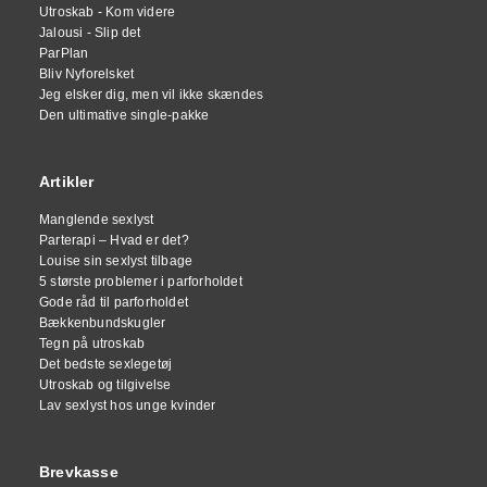
Utroskab - Kom videre
Jalousi - Slip det
ParPlan
Bliv Nyforelsket
Jeg elsker dig, men vil ikke skændes
Den ultimative single-pakke
Artikler
Manglende sexlyst
Parterapi – Hvad er det?
Louise sin sexlyst tilbage
5 største problemer i parforholdet
Gode råd til parforholdet
Bækkenbundskugler
Tegn på utroskab
Det bedste sexlegetøj
Utroskab og tilgivelse
Lav sexlyst hos unge kvinder
Brevkasse