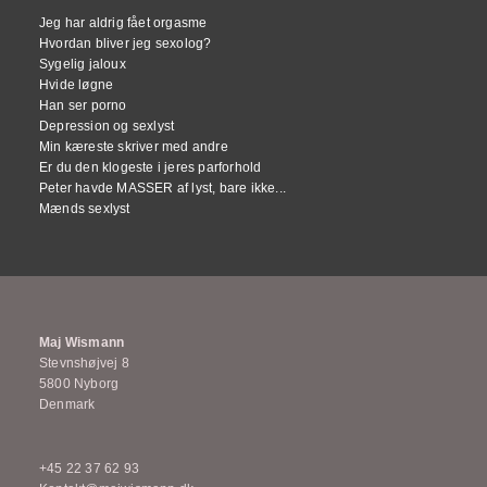
Jeg har aldrig fået orgasme
Hvordan bliver jeg sexolog?
Sygelig jaloux
Hvide løgne
Han ser porno
Depression og sexlyst
Min kæreste skriver med andre
Er du den klogeste i jeres parforhold
Peter havde MASSER af lyst, bare ikke...
Mænds sexlyst
Maj Wismann
Stevnshøjvej 8
5800 Nyborg
Denmark
+45 22 37 62 93