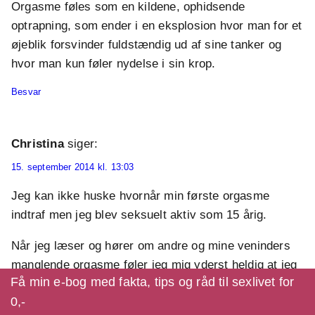
Orgasme føles som en kildene, ophidsende
optrapning, som ender i en eksplosion hvor man for et
øjeblik forsvinder fuldstændig ud af sine tanker og
hvor man kun føler nydelse i sin krop.
Besvar
Christina
siger:
15. september 2014 kl. 13:03
Jeg kan ikke huske hvornår min første orgasme
indtraf men jeg blev seksuelt aktiv som 15 årig.
Når jeg læser og hører om andre og mine veninders
manglende orgasme føler jeg mig yderst heldig at jeg
Få min e-bog med fakta, tips og råd til sexlivet for
stort set ved hvert samlede kan få en.
0,-
Den behøver ikke være "stor" for at være god - en