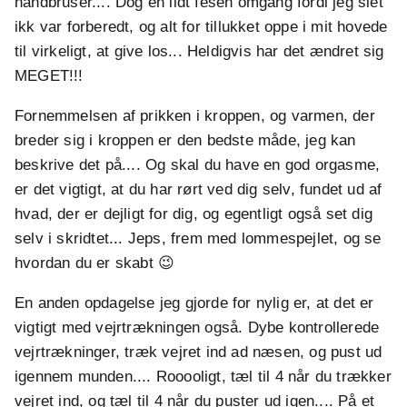
håndbruser.... Dog en lidt fesen omgang fordi jeg slet
ikk var forberedt, og alt for tillukket oppe i mit hovede
til virkeligt, at give los... Heldigvis har det ændret sig
MEGET!!!
Fornemmelsen af prikken i kroppen, og varmen, der
breder sig i kroppen er den bedste måde, jeg kan
beskrive det på.... Og skal du have en god orgasme,
er det vigtigt, at du har rørt ved dig selv, fundet ud af
hvad, der er dejligt for dig, og egentligt også set dig
selv i skridtet... Jeps, frem med lommespejlet, og se
hvordan du er skabt 😉
En anden opdagelse jeg gjorde for nylig er, at det er
vigtigt med vejrtrækningen også. Dybe kontrollerede
vejrtrækninger, træk vejret ind ad næsen, og pust ud
igennem munden.... Rooooligt, tæl til 4 når du trækker
vejret ind, og tæl til 4 når du puster ud igen.... På et