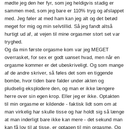
mødte jeg den her fyr, som jeg heldigvis stadig er
sammen med, som jeg bare er 110% tryg og afslappet
med. Jeg føler at med ham kan jeg alt og det betød
meget for mig og min selvtillid. Så jeg fandt altså
hurtigt ud af, at vejen til mine orgasmer stort set var
tryghed.
Og da min første orgasme kom var jeg MEGET
overrasket, for sex er godt uanset hvad, men når en
orgasme kommer er det ubeskriveligt. Og som mange
af de andre skriver, så føles det som en tiggende
bombe, hvor tiden bare falder under akten og
pludselig eksplodere den, og man er ikke længere
herre over sin egen krop. Eller jeg er ikke. Optakten
til min orgasme er kildende - faktisk lidt som om at
man virkelig har skulle tisse og har holdt sig så længe
at man inderligt bare ikke kan mere - det sekund man
kan få lov til at tisse, er optagen til min orgasme. Og