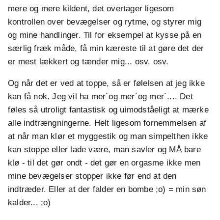
mere og mere kildent, det overtager ligesom
kontrollen over bevægelser og rytme, og styrer mig
og mine handlinger. Til for eksempel at kysse på en
særlig fræk måde, få min kæreste til at gøre det der
er mest lækkert og tænder mig... osv. osv.
Og når det er ved at toppe, så er følelsen at jeg ikke
kan få nok. Jeg vil ha mer´og mer´og mer´.... Det
føles så utroligt fantastisk og uimodståeligt at mærke
alle indtrængningerne. Helt ligesom fornemmelsen af
at når man klør et myggestik og man simpelthen ikke
kan stoppe eller lade være, man savler og MÅ bare
klø - til det gør ondt - det gør en orgasme ikke men
mine bevægelser stopper ikke før end at den
indtræder. Eller at der falder en bombe ;o) = min søn
kalder... ;o)