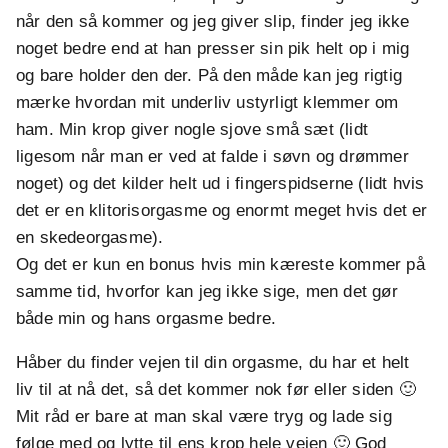
når den så kommer og jeg giver slip, finder jeg ikke
noget bedre end at han presser sin pik helt op i mig
og bare holder den der. På den måde kan jeg rigtig
mærke hvordan mit underliv ustyrligt klemmer om
ham. Min krop giver nogle sjove små sæt (lidt
ligesom når man er ved at falde i søvn og drømmer
noget) og det kilder helt ud i fingerspidserne (lidt hvis
det er en klitorisorgasme og enormt meget hvis det er
en skedeorgasme).
Og det er kun en bonus hvis min kæreste kommer på
samme tid, hvorfor kan jeg ikke sige, men det gør
både min og hans orgasme bedre.
Håber du finder vejen til din orgasme, du har et helt
liv til at nå det, så det kommer nok før eller siden 🙂
Mit råd er bare at man skal være tryg og lade sig
følge med og lytte til ens krop hele vejen 🙂 God