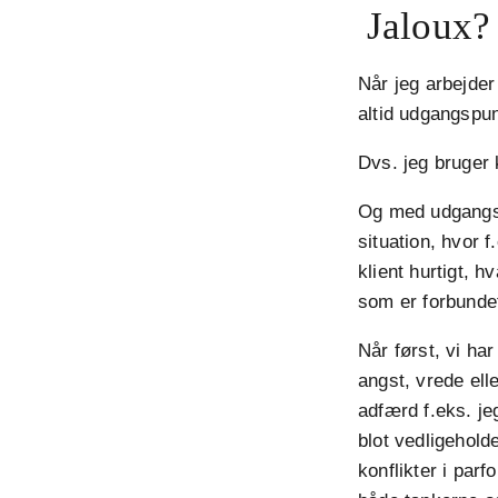
Jaloux? 
Når jeg arbejder
altid udgangspun
Dvs. jeg bruger 
Og med udgangspu
situation, hvor f
klient hurtigt, h
som er forbunde
Når først, vi har
angst, vrede ell
adfærd f.eks. je
blot vedligeholde
konflikter i parf