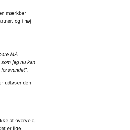
er en mærkbar
rtner, og i høj
 bare MÅ
n, som jeg nu kan
 forsvundet”.
er udløser den
ikke at overveje,
et er lige