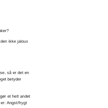
anker?
 den ikke jaloux
se, så er det en
eget betyder
gør et helt andet
er: Angst/frygt