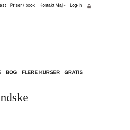
ast
Priser / book
Kontakt Maj
Log-in
Cookie- og privatlivspolitik
Parterapiuddannelse
Presse & medie
Har du spørgsmål til brevkassen?
Om Maj
Kontakt
E
BOG
FLERE KURSER
GRATIS
mindske