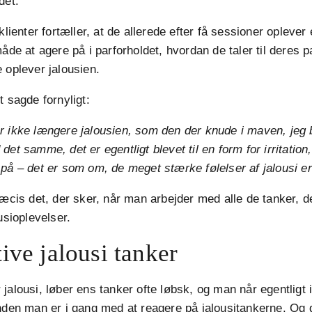
det.
 klienter fortæller, at de allerede efter få sessioner oplev
åde at agere på i parforholdet, hvordan de taler til deres pa
 oplever jalousien.
t sagde fornyligt:
r ikke længere jalousien, som den der knude i maven, jeg
det samme, det er egentligt blevet til en form for irritatio
på – det er som om, de meget stærke følelser af jalousi er
ræcis det, der sker, når man arbejder med alle de tanker, d
usioplevelser.
ive jalousi tanker
jalousi, løber ens tanker ofte løbsk, og man når egentligt 
nden man er i gang med at reagere på jalousitankerne. Og d