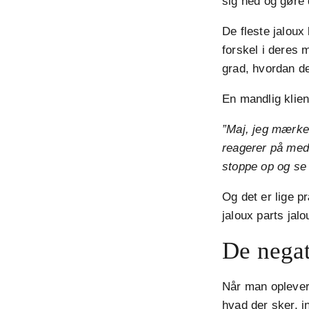
sig ned og gøre 
De fleste jaloux
forskel i deres m
grad, hvordan de
En mandlig klien
”Maj, jeg mærke
reagerer på med 
stoppe op og se 
Og det er lige p
jaloux parts jalo
De negat
Når man oplever 
hvad der sker, i