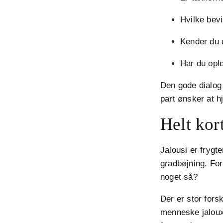
Hvilke bevi
Kender du de
Har du ople
Den gode dialog 
part ønsker at h
Helt kor
Jalousi er frygt
gradbøjning. Fo
noget så?
Der er stor fors
menneske jaloux!