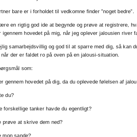
ner bare er i forholdet til vedkomne finder ”noget bedre”.
ære en rigtig god ide at begynde og prøve at registrere, h
år igennem hovedet på mig, når jeg oplever jalousien river fa
jlig samarbejdsvillig og god til at sparre med dig, så kan d
, når der er faldet ro på oven på en jalousi-situation.
pørgsmål som:
er gennem hovedet på dig, da du oplevede følelsen af jalou
te du?
 forskellige tanker havde du egentligt?
ke prøve at skrive dem ned?
e mon sande?