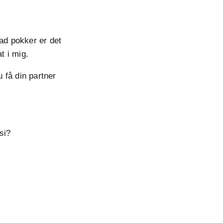
vad pokker er det
t i mig.
u få din partner
si?