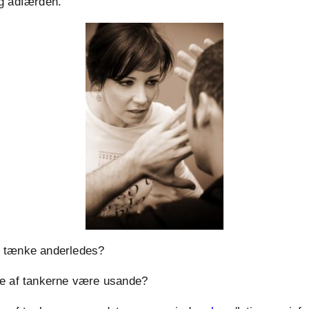
g adfærden.
 tænke anderledes?
e af tankerne være usande?