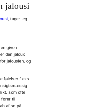
n jalousi
lousi
, tager jeg
 en given
er den jaloux
 for jalousien, og
e følelser f.eks.
uhensigtsmæssig
likt, som ofte
fører til
kab af se på