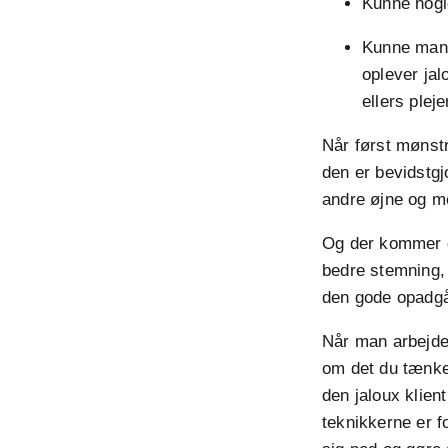
Kunne nogl
Kunne man 
oplever jal
ellers plej
Når først mønst
den er bevidstgj
andre øjne og m
Og der kommer d
bedre stemning, 
den gode opadgå
Når man arbejder
om det du tænker
den jaloux klien
teknikkerne er f