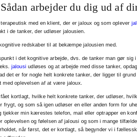
Sådan arbejder du dig ud af di
 terapeutisk med en klient, der er jaloux og som oplever
ja
kt i de tanker, der udløser jalousien.
kognitive redskaber til at bekæmpe jalousien med.
nkt i det kognitive arbejde, dvs. de tanker man gør sig i
.eks.
jalousi
udløses og at arbejde med disse tanker, opdag
vad det er for nogle helt konkrete tanker, der ligger til grund
t med oplevelsen af at være jaloux.
 fået kortlagt, hvilke helt konkrete tanker, der udløser, hvilk
er frygt, og som så igen udløser en eller anden form for 
g tjekker min kærestes telefon, mail eller optrapper en konf
r oplevelsen og følelsen af jalousi og som i mange tilfælde 
orholdet, når først, det er kortlagt, så begynder vi i fælless