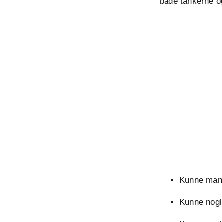
både tankerne o
Kunne man
Kunne nogl