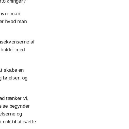
ortolkninger?
 hvor man
ller hvad man
onsekvenserne af
orholdet med
at skabe en
 følelser, og
ad tænker vi,
velse begynder
elserne og
 nok til at sætte