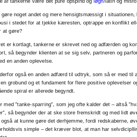
e af tankerne være det pure opspind og
løgn
/latin og misf
gøre noget andet og mere hensigtsmæssigt i situationen,
ousi i stedet for at tjekke kæresten, optrappe en konflikt e
er at gøre?
ret er kortlagt, tankerne er skrevet ned og adfærden og k
ort, så begynder klienten at se sig selv, partneren og parf
ed en anden oplevelse.
erfor også en anden adfærd til udtryk, som så er med til 
en grobund og et fundament for flere positive oplevelser og
ende spiral er allerede begyndt.
 med ”tanke-sparring”, som jeg ofte kalder det – altså ”hv
”, så begynder der at ske store fremskridt og med lidt ø
t også at kunne gøre det derhjemme, fordi redskaberne, øv
orholdsvis simple – det kræver blot, at man har selvdicipllin