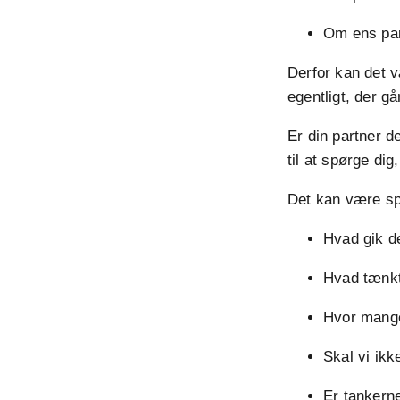
Om ens part
Derfor kan det v
egentligt, der g
Er din partner de
til at spørge dig
Det kan være s
Hvad gik d
Hvad tænk
Hvor mange
Skal vi ik
Er tankern