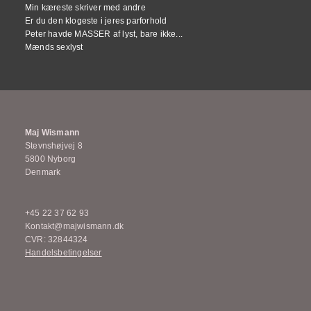
Min kæreste skriver med andre
Er du den klogeste i jeres parforhold
Peter havde MASSER af lyst, bare ikke...
Mænds sexlyst
Maj Wismann
Stevnshøjvej 8
5800 Nyborg
Denmark
+45 22 37 62 93
Kontakt@majwismann.dk
CVR: 32844324
Handelsbetingelser