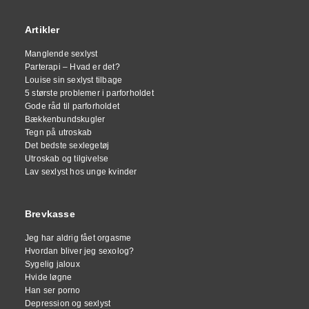
Artikler
Manglende sexlyst
Parterapi – Hvad er det?
Louise sin sexlyst tilbage
5 største problemer i parforholdet
Gode råd til parforholdet
Bækkenbundskugler
Tegn på utroskab
Det bedste sexlegetøj
Utroskab og tilgivelse
Lav sexlyst hos unge kvinder
Brevkasse
Jeg har aldrig fået orgasme
Hvordan bliver jeg sexolog?
Sygelig jaloux
Hvide løgne
Han ser porno
Depression og sexlyst