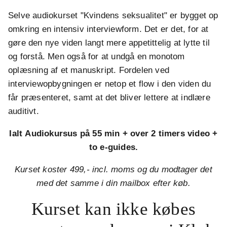
Selve audiokurset "Kvindens seksualitet" er bygget op
omkring en intensiv interviewform. Det er det, for at
gøre den nye viden langt mere appetittelig at lytte til
og forstå. Men også for at undgå en monotom
oplæsning af et manuskript. Fordelen ved
interviewopbygningen er netop et flow i den viden du
får præsenteret, samt at det bliver lettere at indlære
auditivt.
Ialt Audiokursus på 55 min + over 2 timers video +
to e-guides.
Kurset koster 499,- incl. moms o
g du modtager det
med det samme i din mailbox efter køb.
Kurset kan ikke købes