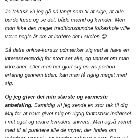
Ja faktisk vil jeg gå så langt som til at sige, at alle
burde læse og se det, både mænd og kvinder. Men
mon ikke den meget traditionsbundne folkeskole ville
være nogle år om at indføre det i skolen 😉
Så dette online-kursus udmærker sig ved at have en
interesseværdig for stort set alle, og uanset om man
ikke aner, eller man har gjort sig en vis portion
erfaring gennem tiden, kan man få rigtig meget med
sig.
Og
jeg giver det min største og varmeste
anbefaling.
Samtidig vil jeg sende en stor tak til dig
Maj for at have givet mig en rigtig fantastisk indførsel
i mit eget og andre kvinders univers. Men også været
med til at punktere alle de myter, der findes om