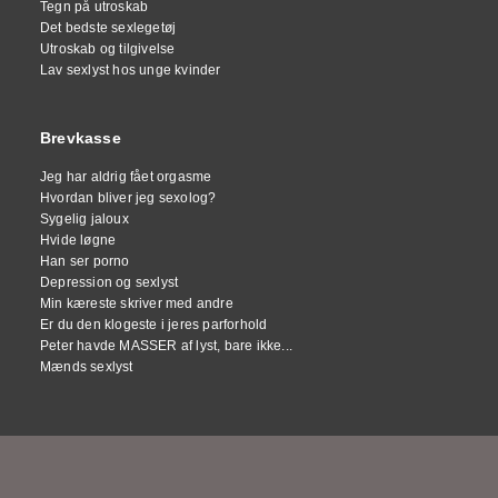
Tegn på utroskab
Det bedste sexlegetøj
Utroskab og tilgivelse
Lav sexlyst hos unge kvinder
Brevkasse
Jeg har aldrig fået orgasme
Hvordan bliver jeg sexolog?
Sygelig jaloux
Hvide løgne
Han ser porno
Depression og sexlyst
Min kæreste skriver med andre
Er du den klogeste i jeres parforhold
Peter havde MASSER af lyst, bare ikke...
Mænds sexlyst