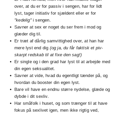
over, at du er for passiv i sengen, har for lidt
lyst, tager initiativ for sjældent eller er for
"kedelig"
i sengen.
Savner at sex er noget du ser frem i mod og
glæder dig til.
Er træt af dårlig samvittighed over, at han har
mere lyst end dig
(og ja, du får faktisk et piv-
skarpt redskab til at fixe den sag!)
Er single og i den grad har lyst til at arbejde med
din egen seksualitet.
Savner at vide, hvad du egentligt tænder på, og
hvordan du booster din egen lyst.
Bare vil have en endnu større nydelse, glæde og
dybde i dit sexliv.
Har småfolk i huset, og som trænger til at have
fokus på sexlivet igen, men ikke rigtig ved,