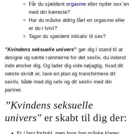
Får du sjældent
orgasme
eller nyder sex´en
med din kæreste?
Har du måske aldrig fået en orgasme eller
er du i tvivl?
Tager du sjældent initiativ til sex?
”Kvindens seksuelle univers”
gør dig i stand til at
designe og sætte rammerne for det sexliv, du inderst
inde ønsker dig. Og lader dig vide nøjagtig, hvad dit
næste skridt er, lave en plan og transformere dit
sexliv, både med dig selv og dit sexliv med din
partner.
”Kvindens seksuelle
univers"
er skabt til dig der:
Er i fast forhold, men hvor han måske klager