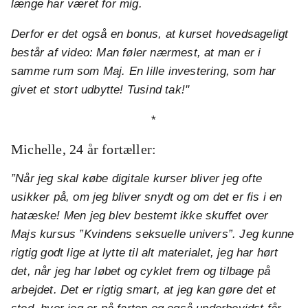
længe har været for mig.
Derfor er det også en bonus, at kurset hovedsageligt
består af video: Man føler nærmest, at man er i
samme rum som Maj. En lille investering, som har
givet et stort udbytte! Tusind tak!"
*
Michelle, 24 år fortæller:
”Når jeg skal købe digitale kurser bliver jeg ofte
usikker på, om jeg bliver snydt og om det er fis i en
hatæske! Men jeg blev bestemt ikke skuffet over
Majs kursus ”Kvindens seksuelle univers”. Jeg kunne
rigtig godt lige at lytte til alt materialet, jeg har hørt
det, når jeg har løbet og cyklet frem og tilbage på
arbejdet. Det er rigtig smart, at jeg kan gøre det et