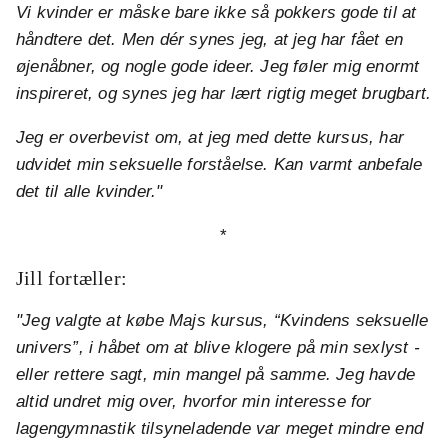
Vi kvinder er måske bare ikke så pokkers gode til at
håndtere det. Men dér synes jeg, at jeg har fået en
øjenåbner, og nogle gode ideer. Jeg føler mig enormt
inspireret, og synes jeg har lært rigtig meget brugbart.
Jeg er overbevist om, at jeg med dette kursus, har
udvidet min seksuelle forståelse. Kan varmt anbefale
det til alle kvinder."
*
Jill fortæller:
"Jeg valgte at købe Majs kursus, “Kvindens seksuelle
univers”, i håbet om at blive klogere på min sexlyst -
eller rettere sagt, min mangel på samme. Jeg havde
altid undret mig over, hvorfor min interesse for
lagengymnastik tilsyneladende var meget mindre end