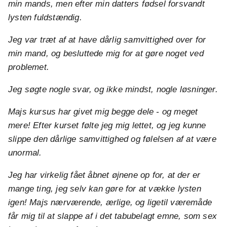
min mands, men efter min datters fødsel forsvandt
lysten fuldstændig.
Jeg var træt af at have dårlig samvittighed over for
min mand, og besluttede mig for at gøre noget ved
problemet.
Jeg søgte nogle svar, og ikke mindst, nogle løsninger.
Majs kursus har givet mig begge dele - og meget
mere! Efter kurset følte jeg mig lettet, og jeg kunne
slippe den dårlige samvittighed og følelsen af at være
unormal.
Jeg har virkelig fået åbnet øjnene op for, at der er
mange ting, jeg selv kan gøre for at vække lysten
igen! Majs nærværende, ærlige, og ligetil væremåde
får mig til at slappe af i det tabubelagt emne, som sex