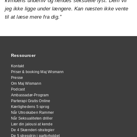
kvindens underliv og hendes seksuelle lyst. Dem vil
jeg ikke ligge under længere. Kan næsten ikke vente
til at læse mere fra dig.”
Ressourcer
Kontakt
Priser & booking Maj Wismann
Presse
Om Maj Wismann
Podcast
Ambassadør-Program
Parterapi Gratis Online
Kærlighedens 5 sprog
Når Utroskaben Rammer
Når Seksualiteten driller
Lær din jalousi at kende
De 4 Skænderi-strategier
De 5 stresstrin i parforholdet