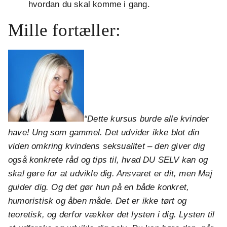
hvordan du skal komme i gang.
Mille fortæller:
“Dette kursus burde alle kvinder
have! Ung som gammel. Det udvider ikke blot din
viden omkring kvindens seksualitet – den giver dig
også konkrete råd og tips til, hvad DU SELV kan og
skal gøre for at udvikle dig. Ansvaret er dit, men Maj
guider dig. Og det gør hun på en både konkret,
humoristisk og åben måde. Det er ikke tørt og
teoretisk, og derfor vækker det lysten i dig. Lysten til