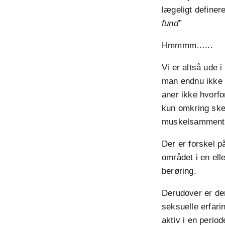
lægeligt definer
fund”
Hmmmm…...
Vi er altså ude 
man endnu ikke s
aner ikke hvorfo
kun omkring sked
muskelsammentr
Der er forskel p
området i en ell
berøring.
Derudover er der
seksuelle erfari
aktiv i en perio