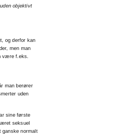
uden objektivt
t, og derfor kan
nder, men man
n være f.eks.
når man berører
 smerter uden
r sine første
været seksuel
et ganske normalt