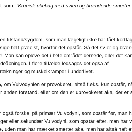
et som:
”Kronisk ubehag med svien og brændende smerter 
i en tilstand/sygdom, som man lægeligt ikke har fået kortlag
ige helt præcist, hvorfor det opstår. Så det svier og bræ
r! Man kan opleve det i hele området dernede, eller det ka
eåbningen. I flere tilfælde ledsages det også af
ækninger og muskelkramper i underlivet.
å, om Vulvodynien er provokeret, altså f.eks. kun opstår, 
er anden forstand, eller om den er uprovokeret aka, der er
 også forskel på primær Vulvodyni, som opstår før, man ha
nger eller sekundær Vulvodyni, som opstår efter, man har 
de, uden man har mærket smerter aka, man har altså haft 