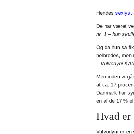
Hendes
sexlyst
De har været ved
nr. 1 – hun skul
Og da hun så fik
helbredes, men m
– Vulvodyni KAN 
Men inden vi går
at ca. 17 procen
Danmark har sym
en af de 17 % el
Hvad er
Vulvodyni er en 