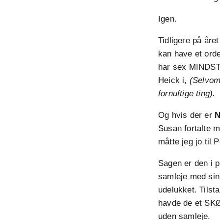
Igen.
Tidligere på åre
kan have et orde
har sex MINDST 3
Heick i,
(Selvom 
fornuftige ting).
Og hvis der er
Susan fortalte m
måtte jeg jo til 
Sagen er den i p
samleje med sin
udelukket. Tilst
havde de et SKØ
uden samleje.