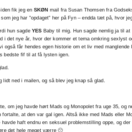
siden fik jeg en
SKØN
mail fra Susan Thomsen fra Godseks
 som jeg har ”opdaget” her på Fyn – endda tæt på, hvor jeg
ordi hun sagde
YES
Baby til mig. Hun sagde nemlig ja til at 
ed i det nye år, hvor der kommer et tema omkring sexlyst 
 vi også får hendes egen historie om et liv med manglende 
bedste fif til at få lysten igen.
lad.
 lidt ned i mailen, og så blev jeg knap så glad.
te, om jeg havde hørt Mads og Monopolet fra uge 35, og ne
 fortalte, at den var gal igen. Altså ikke med Mads eller 
de havde haft endnu en seksuel problemstilling oppe, og der 
gøre det hele meget værre 🙁