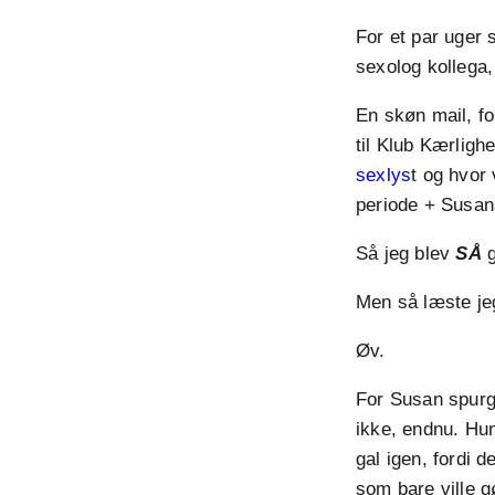
For et par uger 
sexolog kollega,
En skøn mail, f
til Klub Kærligh
sexlys
t og hvor
periode + Susans 
Så jeg blev
SÅ
g
Men så læste jeg
Øv.
For Susan spurg
ikke, endnu. Hun
gal igen, fordi 
som bare ville 