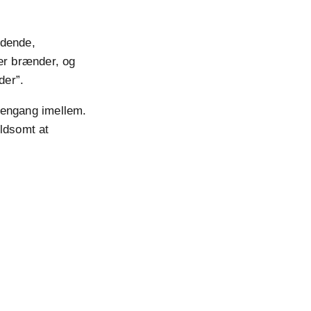
ndende,
der brænder, og
der”.
 engang imellem.
oldsomt at