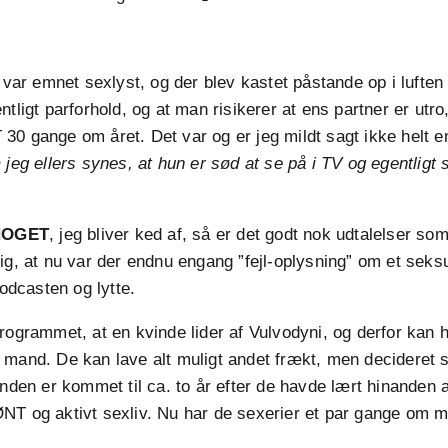
t var emnet sexlyst, og der blev kastet påstande op i lufte
ntligt parforhold, og at man risikerer at ens partner er utr
0 gange om året. Det var og er jeg mildt sagt ikke helt 
jeg ellers synes, at hun er sød at se på i TV og egentligt 
NOGET
, jeg bliver ked af, så er det godt nok udtalelser s
ig, at nu var der endnu engang ”fejl-oplysning” om et seks
Podcasten og lytte.
rogrammet, at en kvinde lider af Vulvodyni, og derfor kan 
 mand. De kan lave alt muligt andet frækt, men decideret 
anden er kommet til ca. to år efter de havde lært hinanden 
NT og aktivt sexliv. Nu har de sexerier et par gange om 