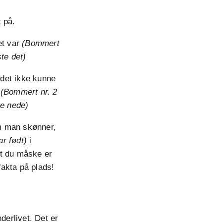
 på.
et var
(Bommert
te det)
 det ikke kunne
r
(Bommert nr. 2
re nede)
om man skønner,
ar født)
i
at du måske er
fakta på plads!
derlivet. Det er