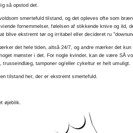
lig så opstod det.
 voldsom smertefuld tilstand, og det opleves ofte som bræ
viende fornemmelser, følelsen af stikkende knive og ild, 
t blive ekstremt tør og irritabel eller decideret ru ”downun
ærker det hele tiden, altså 24/7, og andre mærker det kun
 noget mønster i det. For nogle kvinder, kan de være SÅ v
 trusseindlæg, tamponer og/eller cykeltur er helt umuligt.
i en tilstand her, der er ekstremt smertefuld.
t øjeblik.