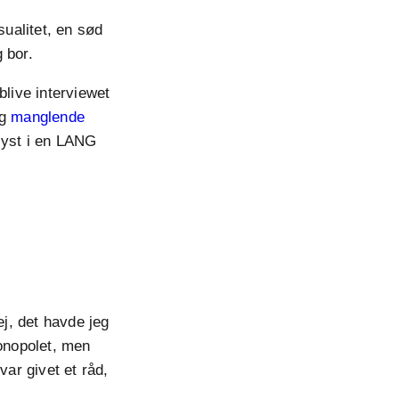
ualitet, en sød
 bor.
blive interviewet
og
manglende
lyst i en LANG
j, det havde jeg
Monopolet, men
var givet et råd,