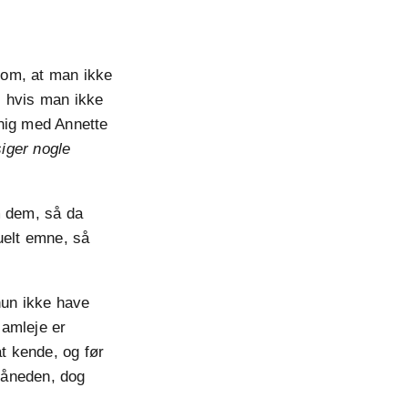
n om, at man ikke
o, hvis man ikke
enig med Annette
siger nogle
om dem, så da
uelt emne, så
hun ikke have
samleje er
at kende, og før
måneden, dog