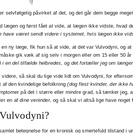
er selvfølgelig påvirket af det, og det går dem begge meget
 lægen og først fået at vide, at lægen ikke vidste, hvad d
le have været sendt videre i systemet, hvis lægen ikke vids
 en ny læge, fik hun så at vide, at det var Vulvodyni, og at
åske gik væk af sig selv i morgen eller om 15 eller 50 å
i en del tilfælde helbredes, og det fortæller jeg om længe
 videre, så skal du lige vide lidt om Vulvodyni, for efters
t af den kvindelige befolkning
(dog flest kvinder, der ikke h
ptomer på det i større eller mindre grad, så tænker jeg, 
ler en af dine veninder, og så skal vi altså lige have noget 
 Vulvodyni?
samlet betegnelse for en kronisk og smertefuld tilstand i un