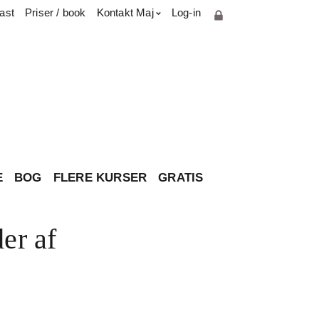
ast
Priser / book
Kontakt Maj
Log-in
Cookie- og privatlivspolitik
Parterapiuddannelse
Presse & medie
Har du spørgsmål til brevkassen?
Om Maj
Kontakt
E
BOG
FLERE KURSER
GRATIS
der af