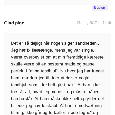
Besvar
Glad pige
26. maj 2017 kl. 11:19
Det er så dejligt når nogen siger sandheden..
Jeg har fx lææænge, mens jeg var single,
været overbevist om at min fremtidige kæreste
skulle være på en bestemt måde og passe
perfekt i "mine tandhjul". Nu hvor jeg har fundet
ham, mærker jeg til tider at der er nogle
tandhjul, som ikke helt går i hak.. At han ikke
forstår alt, hvad jeg mener - og måske håber,
han forstår. At han måske ikke helt opfylder det
billede, jeg havde skabt. At han, i modsætning
til mig, ikke går og fortæller "søde løgne" og