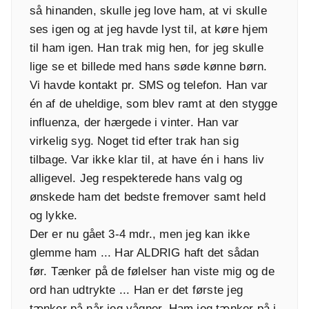
så hinanden, skulle jeg love ham, at vi skulle
ses igen og at jeg havde lyst til, at køre hjem
til ham igen. Han trak mig hen, for jeg skulle
lige se et billede med hans søde kønne børn.
Vi havde kontakt pr. SMS og telefon. Han var
én af de uheldige, som blev ramt at den stygge
influenza, der hærgede i vinter. Han var
virkelig syg. Noget tid efter trak han sig
tilbage. Var ikke klar til, at have én i hans liv
alligevel. Jeg respekterede hans valg og
ønskede ham det bedste fremover samt held
og lykke.
Der er nu gået 3-4 mdr., men jeg kan ikke
glemme ham ... Har ALDRIG haft det sådan
før. Tænker på de følelser han viste mig og de
ord han udtrykte ... Han er det første jeg
tænker på når jeg vågner. Ham jeg tænker på i