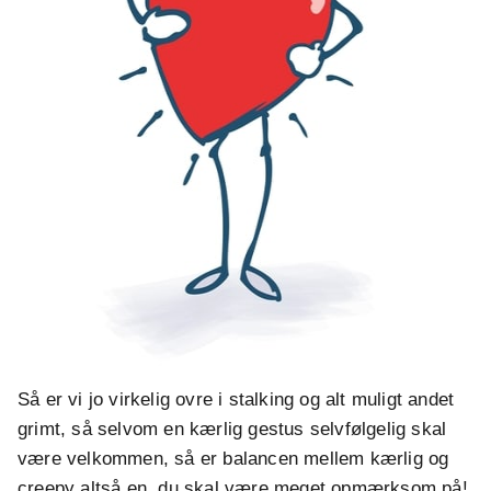
Så er vi jo virkelig ovre i stalking og alt muligt andet
grimt, så selvom en kærlig gestus selvfølgelig skal
være velkommen, så er balancen mellem kærlig og
creepy altså en, du skal være meget opmærksom på!