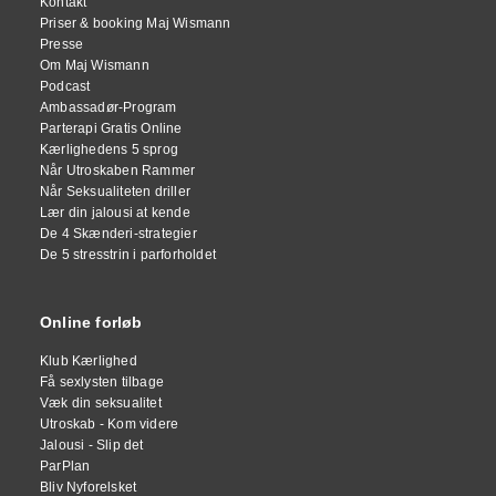
Kontakt
Priser & booking Maj Wismann
Presse
Om Maj Wismann
Podcast
Ambassadør-Program
Parterapi Gratis Online
Kærlighedens 5 sprog
Når Utroskaben Rammer
Når Seksualiteten driller
Lær din jalousi at kende
De 4 Skænderi-strategier
De 5 stresstrin i parforholdet
Online forløb
Klub Kærlighed
Få sexlysten tilbage
Væk din seksualitet
Utroskab - Kom videre
Jalousi - Slip det
ParPlan
Bliv Nyforelsket