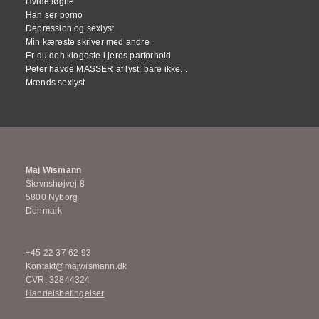
Hvide løgne
Han ser porno
Depression og sexlyst
Min kæreste skriver med andre
Er du den klogeste i jeres parforhold
Peter havde MASSER af lyst, bare ikke...
Mænds sexlyst
Maj Wismann
Stevnshøjvej 8
5800 Nyborg
Denmark
+45 22 37 62 93
Kontakt@majwismann.dk
CVR: 32844324
Handelsbetingelser