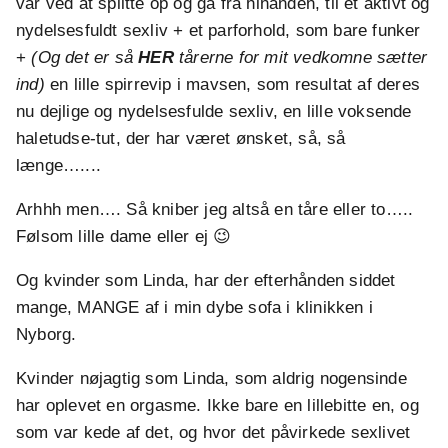
var ved at splitte op og gå fra hinanden, til et aktivt og
nydelsesfuldt sexliv + et parforhold, som bare funker
+
(Og det er så
HER
tårerne for mit vedkomne sætter
ind)
en lille spirrevip i mavsen, som resultat af deres
nu dejlige og nydelsesfulde sexliv, en lille voksende
haletudse-tut, der har været ønsket, så, så
længe…....
Arhhh men…. Så kniber jeg altså en tåre eller to…..
Følsom lille dame eller ej 😉
Og kvinder som Linda, har der efterhånden siddet
mange, MANGE af i min dybe sofa i klinikken i
Nyborg.
Kvinder nøjagtig som Linda, som aldrig nogensinde
har oplevet en orgasme. Ikke bare en lillebitte en, og
som var kede af det, og hvor det påvirkede sexlivet