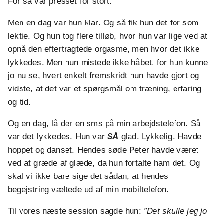
For så var presset for stort.
Men en dag var hun klar. Og så fik hun det for som
lektie. Og hun tog flere tilløb, hvor hun var lige ved at
opnå den eftertragtede orgasme, men hvor det ikke
lykkedes. Men hun mistede ikke håbet, for hun kunne
jo nu se, hvert enkelt fremskridt hun havde gjort og
vidste, at det var et spørgsmål om træning, erfaring
og tid.
Og en dag, lå der en sms på min arbejdstelefon. Så
var det lykkedes. Hun var
SÅ
glad. Lykkelig. Havde
hoppet og danset. Hendes søde Peter havde været
ved at græde af glæde, da hun fortalte ham det. Og
skal vi ikke bare sige det sådan, at hendes
begejstring væltede ud af min mobiltelefon.
Til vores næste session sagde hun:
”Det skulle jeg jo