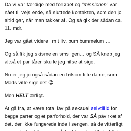
Da vi var færdige med forløbet og
”missionen”
var
nået til vejs ende, så sluttede kontakten, som den jo
altid gør, når man takker af. Og så gik der sådan ca.
11. mdr.
Jeg var gået videre i mit liv, bum bummelum….
Og så fik jeg skisme en sms igen… og SÅ kneb jeg
altså et par tårer skulle jeg hilse at sige.
Nu er jeg jo også sådan en følsom lille dame, som
Mads ville sige det 😉
Men
HELT
ærligt.
At gå fra, at være total lav på seksuel
selvtillid
for
begge parter og et parforhold, der var
SÅ
påvirket af
det, der ikke fungerede inde i sengen, så de vitterligt