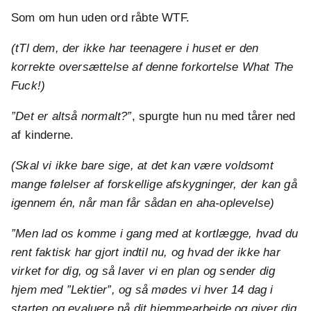
Som om hun uden ord råbte WTF.
(tTl dem, der ikke har teenagere i huset er den
korrekte oversættelse af denne forkortelse What The
Fuck!)
”Det er altså normalt?”
, spurgte hun nu med tårer ned
af kinderne.
(Skal vi ikke bare sige, at det kan være voldsomt
mange følelser af forskellige afskygninger, der kan gå
igennem én, når man får sådan en aha-oplevelse)
”Men lad os komme i gang med at kortlægge, hvad du
rent faktisk har gjort indtil nu, og hvad der ikke har
virket for dig, og så laver vi en plan og sender dig
hjem med ”Lektier”, og så mødes vi hver 14 dag i
starten og evaluere på dit hjemmearbejde og giver dig