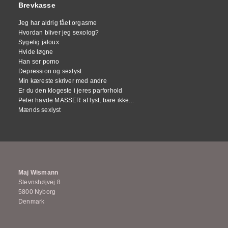
Brevkasse
Jeg har aldrig fået orgasme
Hvordan bliver jeg sexolog?
Sygelig jaloux
Hvide løgne
Han ser porno
Depression og sexlyst
Min kæreste skriver med andre
Er du den klogeste i jeres parforhold
Peter havde MASSER af lyst, bare ikke...
Mænds sexlyst
Maj Wismann
Stevnshøjvej 8
5800 Nyborg
Denmark