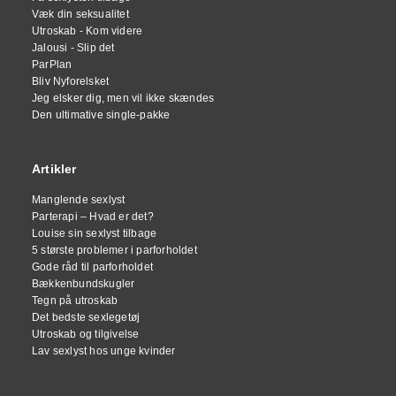
Væk din seksualitet
Utroskab - Kom videre
Jalousi - Slip det
ParPlan
Bliv Nyforelsket
Jeg elsker dig, men vil ikke skændes
Den ultimative single-pakke
Artikler
Manglende sexlyst
Parterapi – Hvad er det?
Louise sin sexlyst tilbage
5 største problemer i parforholdet
Gode råd til parforholdet
Bækkenbundskugler
Tegn på utroskab
Det bedste sexlegetøj
Utroskab og tilgivelse
Lav sexlyst hos unge kvinder