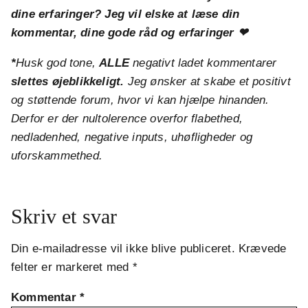
dine erfaringer? Jeg vil elske at læse din
kommentar,
dine gode råd og erfaringer
❤
*
Husk god tone,
ALLE
negativt ladet kommentarer
slettes øjeblikkeligt.
Jeg ønsker at skabe et positivt
og støttende forum, hvor vi kan hjælpe hinanden.
Derfor er der nultolerence overfor flabethed,
nedladenhed, negative inputs, uhøfligheder og
uforskammethed.
Skriv et svar
Din e-mailadresse vil ikke blive publiceret.
Krævede
felter er markeret med
*
Kommentar
*