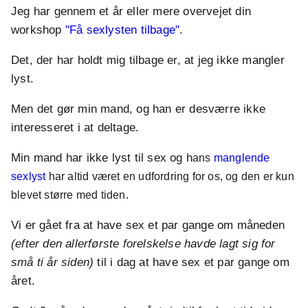
Jeg har gennem et år eller mere overvejet din
workshop
"Få sexlysten tilbage"
.
Det, der har holdt mig tilbage er, at jeg ikke mangler
lyst.
Men det gør min mand, og han er desværre ikke
interesseret i at deltage.
Min mand har ikke lyst til sex og h
ans
manglende
sexlyst
har altid været en udfordring for os, og den er kun
blevet større med tiden.
Vi er gået fra at have sex et par gange om måneden
(efter den allerførste forelskelse havde lagt sig for
små ti år siden)
til i dag at have sex et par gange om
året.