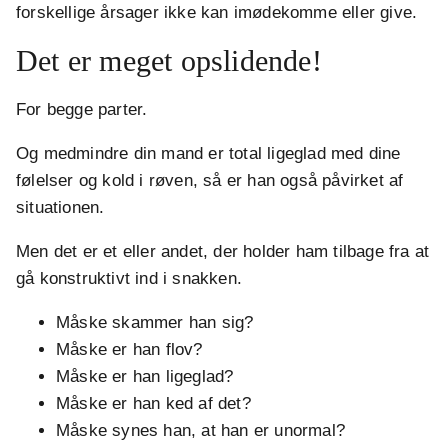
forskellige årsager ikke kan imødekomme eller give.
Det er meget opslidende!
For begge parter.
Og medmindre din mand er total ligeglad med dine
følelser og kold i røven, så er han også påvirket af
situationen.
Men det er et eller andet, der holder ham tilbage fra at
gå konstruktivt ind i snakken.
Måske skammer han sig?
Måske er han flov?
Måske er han ligeglad?
Måske er han ked af det?
Måske synes han, at han er unormal?