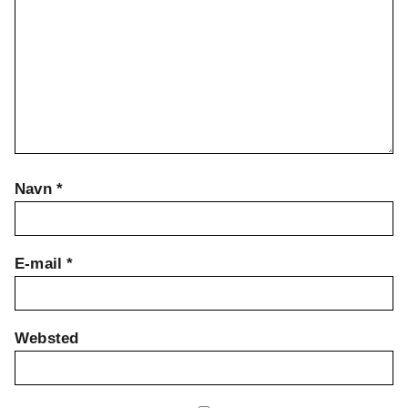
Navn
*
E-mail
*
Websted