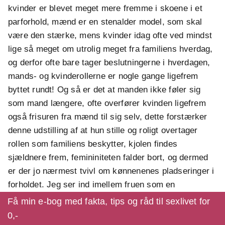
kvinder er blevet meget mere fremme i skoene i et
parforhold, mænd er en stenalder model, som skal
være den stærke, mens kvinder idag ofte ved mindst
lige så meget om utrolig meget fra familiens hverdag,
og derfor ofte bare tager beslutningerne i hverdagen,
mands- og kvinderollerne er nogle gange ligefrem
byttet rundt! Og så er det at manden ikke føler sig
som mand længere, ofte overfører kvinden ligefrem
også frisuren fra mænd til sig selv, dette forstærker
denne udstilling af at hun stille og roligt overtager
rollen som familiens beskytter, kjolen findes
sjældnere frem, femininiteten falder bort, og dermed
er der jo nærmest tvivl om kønnenenes pladseringer i
forholdet. Jeg ser ind imellem fruen som en
moderfigur, og hvem f.... Kan få sexlyst når man slet
Få min e-bog med fakta, tips og råd til sexlivet for
ikke møder det man engang i ungdommen mødte som
0,-