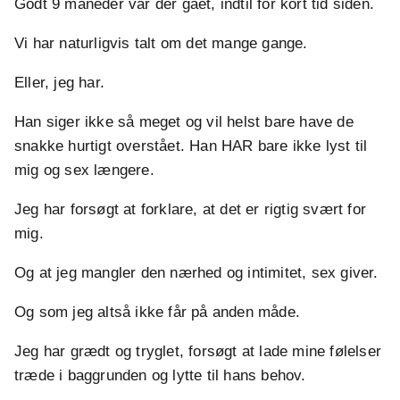
Godt 9 måneder var der gået, indtil for kort tid siden.
Vi har naturligvis talt om det mange gange.
Eller, jeg har.
Han siger ikke så meget og vil helst bare have de
snakke hurtigt overstået. Han HAR bare ikke lyst til
mig og sex længere.
Jeg har forsøgt at forklare, at det er rigtig svært for
mig.
Og at jeg mangler den nærhed og intimitet, sex giver.
Og som jeg altså ikke får på anden måde.
Jeg har grædt og tryglet, forsøgt at lade mine følelser
træde i baggrunden og lytte til hans behov.