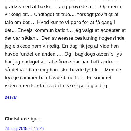
gradvis ned af bakke.... Jeg prøvede alt... Og mener
virkelig alt... Undtaget at true.... forsøgt jævnligt at
tale om det ... Hvad kunne vi gøre for at få gang i
det... Envejs kommunikation... jeg valgt at accepter at
det var sådan... Den sværeste beslutning nogensinde,
jeg elskede ham virkelig. En dag fik jeg at vide han
havde fundet en anden .... Og i bagklogskaben 's lys
har jeg opdaget at i alle årene har han haft andre....
så det var bare mig han ikke havde lyst til... Men de
trygge rammer han havde brug for... Er kommet
videre men forstå hvad der sket gør jeg aldrig.
Besvar
Christian
siger:
28. maj 2015 kl. 19:25