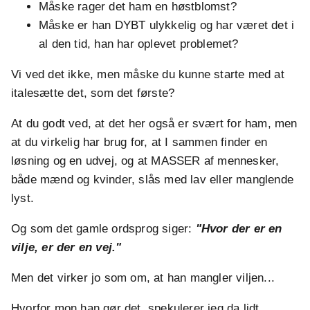
Måske rager det ham en høstblomst?
Måske er han DYBT ulykkelig og har været det i
al den tid, han har oplevet problemet?
Vi ved det ikke, men måske du kunne starte med at
italesætte det, som det første?
At du godt ved, at det her også er svært for ham, men
at du virkelig har brug for, at I sammen finder en
løsning og en udvej, og at MASSER af mennesker,
både mænd og kvinder, slås med lav eller manglende
lyst.
Og som det gamle ordsprog siger:
"Hvor der er en
vilje, er der en vej."
Men det virker jo som om, at han mangler viljen...
Hvorfor mon han gør det, spekulerer jeg da lidt