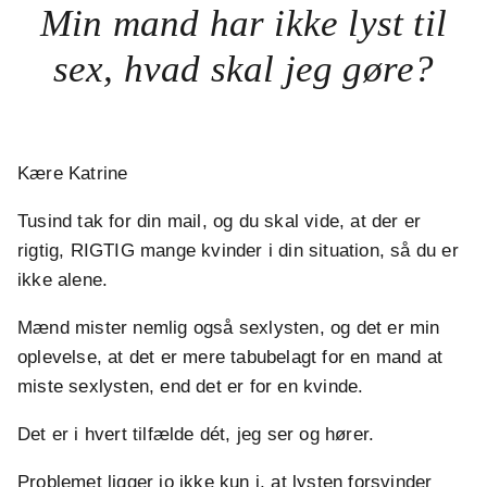
Min mand har ikke lyst til
sex, hvad skal jeg gøre?
.
Kære Katrine
Tusind tak for din mail, og du skal vide, at der er
rigtig, RIGTIG mange kvinder i din situation, så du er
ikke alene.
Mænd mister nemlig også sexlysten, og det er min
oplevelse, at det er mere tabubelagt for en mand at
miste sexlysten, end det er for en kvinde.
Det er i hvert tilfælde dét, jeg ser og hører.
Problemet ligger jo ikke kun i, at lysten forsvinder