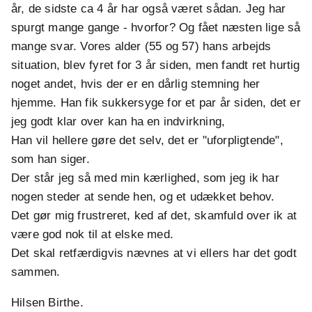
år, de sidste ca 4 år har også været sådan. Jeg har
spurgt mange gange - hvorfor? Og fået næsten lige så
mange svar. Vores alder (55 og 57) hans arbejds
situation, blev fyret for 3 år siden, men fandt ret hurtig
noget andet, hvis der er en dårlig stemning her
hjemme. Han fik sukkersyge for et par år siden, det er
jeg godt klar over kan ha en indvirkning,
Han vil hellere gøre det selv, det er "uforpligtende",
som han siger.
Der står jeg så med min kærlighed, som jeg ik har
nogen steder at sende hen, og et udækket behov.
Det gør mig frustreret, ked af det, skamfuld over ik at
være god nok til at elske med.
Det skal retfærdigvis nævnes at vi ellers har det godt
sammen.
Hilsen Birthe.