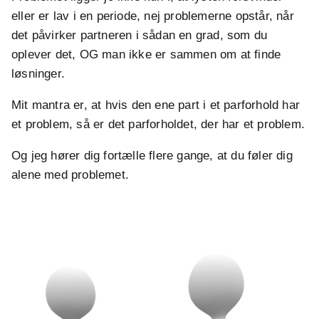
eller er lav i en periode, nej problemerne opstår, når
det påvirker partneren i sådan en grad, som du
oplever det, OG man ikke er sammen om at finde
løsninger.
Mit mantra er, at hvis den ene part i et parforhold har
et problem, så er det parforholdet, der har et problem.
Og jeg hører dig fortælle flere gange, at du føler dig
alene med problemet.
.