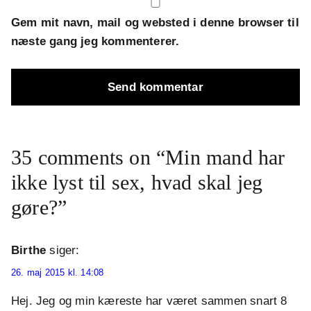
Gem mit navn, mail og websted i denne browser til
næste gang jeg kommenterer.
35 comments on “Min mand har
ikke lyst til sex, hvad skal jeg
gøre?”
Birthe
siger:
26. maj 2015 kl. 14:08
Hej. Jeg og min kæreste har været sammen snart 8